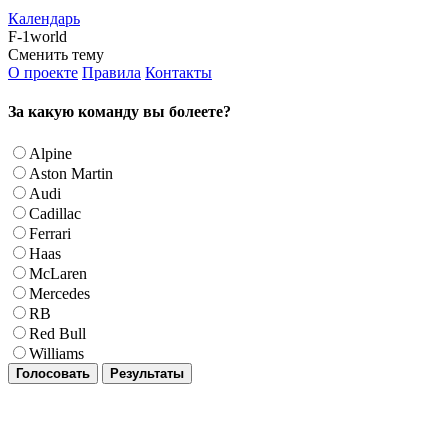
Календарь
F-1world
Сменить тему
О проекте
Правила
Контакты
За какую команду вы болеете?
Alpine
Aston Martin
Audi
Cadillac
Ferrari
Haas
McLaren
Mercedes
RB
Red Bull
Williams
Голосовать
Результаты