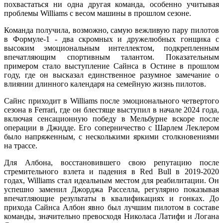
похвастаться ни одна другая команда, особенно учитывая
проблемы Williams с весом машины в прошлом сезоне.
Команда получила, возможно, самую вежливую пару пилотов
в Формуле-1 - два скромных и дружелюбных гонщика с
высоким эмоциональным интеллектом, подкрепленным
впечатляющим спортивным талантом. Показательным
примером стало выступление Сайнса в Остине в прошлом
году, где он высказал единственное разумное замечание о
влиянии длинного календаря на семейную жизнь пилотов.
Сайнс приходит в Williams после эмоционального четвертого
сезона в Ferrari, где он блестяще выступил в начале 2024 года,
включая сенсационную победу в Мельбурне вскоре после
операции в Джидде. Его соперничество с Шарлем Леклером
было напряженным, с несколькими яркими столкновениями
на трассе.
Для Албона, восстановившего свою репутацию после
стремительного взлета и падения в Red Bull в 2019-2020
годах, Williams стал идеальным местом для реабилитации. Он
успешно заменил Джорджа Расселла, регулярно показывая
впечатляющие результаты в квалификациях и гонках. До
прихода Сайнса Албон явно был лучшим пилотом в составе
команды, значительно превосходя Николаса Латифи и Логана