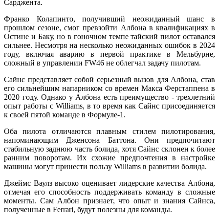
Сарджента.
Франко Колапинто, получивший неожиданный шанс в
прошлом сезоне, смог превзойти Албона в квалификациях в
Остине и Баку, но в гоночном темпе тайский пилот оставался
сильнее. Несмотря на несколько неожиданных ошибок в 2024
году, включая аварию в первой практике в Мельбурне,
сложный в управлении FW46 не облегчал задачу пилотам.
Сайнс представляет собой серьезный вызов для Албона, став
его сильнейшим напарником со времен Макса Ферстаппена в
2020 году. Однако у Албона есть преимущество - трехлетний
опыт работы с Williams, в то время как Сайнс присоединяется
к своей пятой команде в Формуле-1.
Оба пилота отличаются плавным стилем пилотирования,
напоминающим Дженсона Баттона. Они предпочитают
стабильную заднюю часть болида, хотя Сайнс склонен к более
ранним поворотам. Их схожие предпочтения в настройке
машины могут принести пользу Williams в развитии болида.
Джеймс Ваулз высоко оценивает лидерские качества Албона,
отмечая его способность поддерживать команду в сложные
моменты. Сам Албон признает, что опыт и знания Сайнса,
полученные в Ferrari, будут полезны для команды.