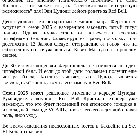
Коллинза, это может создать "действительно интересную
возможность" для Юки Цуноды дебютировать за Red Bull.
Действующий четырехкратный чемпион мира Ферстаппен
вступает в сезон 2025 с намерением завоевать пятый титул
подряд. Однако начало сезона он встречает с восемью
штрафными баллами, балансируя на грани, поскольку при
достижении 12 баллов следует отстранение от гонок, что на
собственном опыте уже испытал Кевин Магнуссен в прошлом
сезоне.
До 30 июня с лицензии Ферстаппена не спишется ни один
штрафной балл. И если до этой даты голландец получит еще
четыре балла, Коллинз считает, что Цунода является
"очевидным" кандидатом на его замену в Red Bull.
Сезон 2025 имеет решающее значение в карьере Цуноды.
Руководитель команды Red Bull Кристиан Хорнер уже
намекнул, что это будет последний год японского гонщика в
их младшей команде VCARB, после чего его ждет либо новая
роль, либо уход.
Во время освещения предсезонных тестов в Бахрейне на Sky
F1 Коллинз заявил: