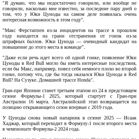
"Я думаю, что мы недостаточно говорили, или вообще не
говорили, насколько мне известно, за последние пару дней о
том, что у Юки Цуноды на самом деле появилась очень
интересная возможность в этом году".
"Макс Ферстаппен из-за инцидентов на трассе в прошлом
году находится на грани отстранения от гонок из-за
штрафных баллов. Юки Цунода — очевидный кандидат на
повышение до этого места в команде".
"Даже если речь идет всего об одной гонке, появление Юки
Цуноды в Red Bull могло бы иметь интересные последствия,
если бы Макс, например, повел себя немного плохо во второй
гонке, потому что, где бы тогда оказался Юки Цунода в Red
Bull? На Сузуке. Домашней трассе Honda".
Гран-при Японии станет третьим этапом из 24 в предстоящем
сезоне Формулы-1 2025, который стартует с Гран-при
Австралии 16 марта. Австралийский этап возвращается на
позицию открывающего сезон впервые с 2019 года.
У Цуноды снова новый напарник в сезоне 2025 — Исаак
Хаджар, который переходит в Формулу-1 после второго места
в чемпионате Формулы-2 2024 года.