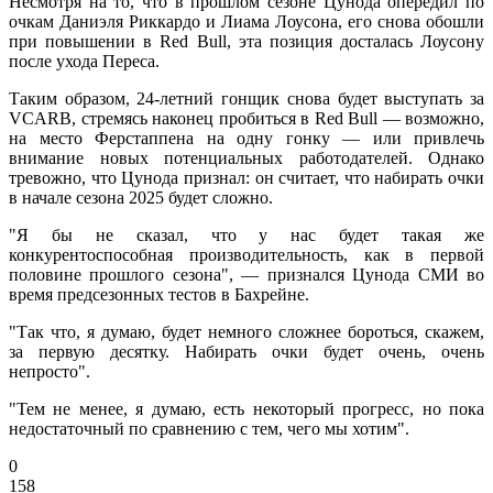
Несмотря на то, что в прошлом сезоне Цунода опередил по
очкам Даниэля Риккардо и Лиама Лоусона, его снова обошли
при повышении в Red Bull, эта позиция досталась Лоусону
после ухода Переса.
Таким образом, 24-летний гонщик снова будет выступать за
VCARB, стремясь наконец пробиться в Red Bull — возможно,
на место Ферстаппена на одну гонку — или привлечь
внимание новых потенциальных работодателей. Однако
тревожно, что Цунода признал: он считает, что набирать очки
в начале сезона 2025 будет сложно.
"Я бы не сказал, что у нас будет такая же
конкурентоспособная производительность, как в первой
половине прошлого сезона", — признался Цунода СМИ во
время предсезонных тестов в Бахрейне.
"Так что, я думаю, будет немного сложнее бороться, скажем,
за первую десятку. Набирать очки будет очень, очень
непросто".
"Тем не менее, я думаю, есть некоторый прогресс, но пока
недостаточный по сравнению с тем, чего мы хотим".
0
158