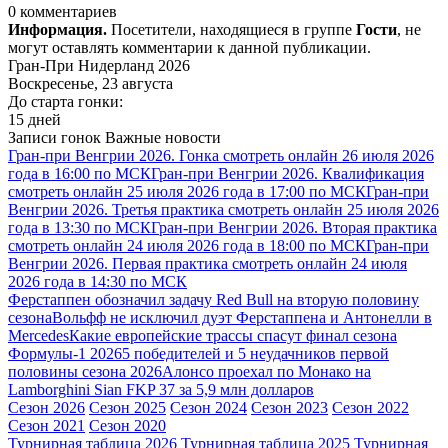
0 комментариев
Информация.
Посетители, находящиеся в группе
Гости
, не
могут оставлять комментарии к данной публикации.
Гран-При Нидерланд 2026
Воскресенье, 23 августа
До старта гонки:
15 дней
Записи гонок
Важные новости
Гран-при Венгрии 2026. Гонка смотреть онлайн 26 июля 2026
года в 16:00 по МСК
Гран-при Венгрии 2026. Квалификация
смотреть онлайн 25 июля 2026 года в 17:00 по МСК
Гран-при
Венгрии 2026. Третья практика смотреть онлайн 25 июля 2026
года в 13:30 по МСК
Гран-при Венгрии 2026. Вторая практика
смотреть онлайн 24 июля 2026 года в 18:00 по МСК
Гран-при
Венгрии 2026. Первая практика смотреть онлайн 24 июля
2026 года в 14:30 по МСК
Ферстаппен обозначил задачу Red Bull на вторую половину
сезона
Вольфф не исключил дуэт Ферстаппена и Антонелли в
Mercedes
Какие европейские трассы спасут финал сезона
Формулы-1 2026
5 победителей и 5 неудачников первой
половины сезона 2026
Алонсо проехал по Монако на
Lamborghini Sian FKP 37 за 5,9 млн долларов
Сезон 2026
Сезон 2025
Сезон 2024
Сезон 2023
Сезон 2022
Сезон 2021
Сезон 2020
Турнирная таблица 2026
Турнирная таблица 2025
Турнирная