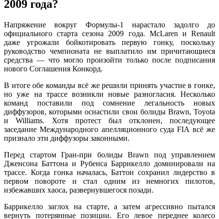
2009 года?
Напряжение вокруг Формулы-1 нарастало задолго до
официального старта сезона 2009 года. McLaren и Renault
даже угрожали бойкотировать первую гонку, поскольку
руководство чемпионата не выплатило им причитающиеся
средства — что могло произойти только после подписания
нового Соглашения Конкорд.
В итоге обе команды всё же решили принять участие в гонке,
но уже на трассе возникли новые разногласия. Несколько
команд поставили под сомнение легальность новых
диффузоров, которыми оснастили свои болиды Brawn, Toyota
и Williams. Хотя протест был отклонен, последующее
заседание Международного апелляционного суда FIA всё же
признало эти диффузоры законными.
Перед стартом Гран-при болиды Brawn под управлением
Дженсона Баттона и Рубенса Баррикелло доминировали на
трассе. Когда гонка началась, Баттон сохранил лидерство в
первом повороте и стал одним из немногих пилотов,
избежавших хаоса, развернувшегося позади.
Баррикелло заглох на старте, а затем агрессивно пытался
вернуть потерянные позиции. Его левое переднее колесо