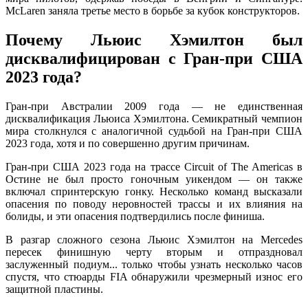
McLaren заняла третье место в борьбе за кубок конструкторов.
Почему Льюис Хэмилтон был
дисквалифицирован с Гран-при США
2023 года?
Гран-при Австралии 2009 года — не единственная
дисквалификация Льюиса Хэмилтона. Семикратный чемпион
мира столкнулся с аналогичной судьбой на Гран-при США
2023 года, хотя и по совершенно другим причинам.
Гран-при США 2023 года на трассе Circuit of The Americas в
Остине не был просто гоночным уикендом — он также
включал спринтерскую гонку. Несколько команд высказали
опасения по поводу неровностей трассы и их влияния на
болиды, и эти опасения подтвердились после финиша.
В разгар сложного сезона Льюис Хэмилтон на Mercedes
пересек финишную черту вторым и отпраздновал
заслуженный подиум... только чтобы узнать несколько часов
спустя, что стюарды FIA обнаружили чрезмерный износ его
защитной пластины.