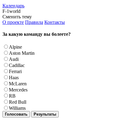
Календарь
F-1world
Сменить тему
О проекте
Правила
Контакты
За какую команду вы болеете?
Alpine
Aston Martin
Audi
Cadillac
Ferrari
Haas
McLaren
Mercedes
RB
Red Bull
Williams
Голосовать
Результаты