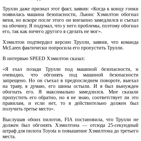
Трулли даже признал этот факт, заявив: «Когда к концу гонки
появилась машина безопасности, Льюис Хэмилтон обогнал
меня, но вскоре после этого он внезапно замедлился и съехал
на обочину. Я подумал, что у него проблемы, поэтому обогнал
его, так как ничего другого я сделать не мог».
Хэмилтон подтвердил версию Трулли, заявив, что команда
McLaren фактически попросила его пропустить Трулли.
В интервью SPEED Хэмилтон сказал:
«Я ехал позади Трулли под машиной безопасности, и
очевидно, что обгонять под машиной безопасности
запрещено. Но он съехал в предпоследнем повороте, выехал
на траву, я думаю, его шины остыли. И я был вынужден
обогнать его. Я максимально замедлился. Мне сказали
пропустить его обратно, но я не знаю, соответствует ли это
правилам, и если нет, то я действительно должен был
получить третье место».
Выслушав обоих пилотов, FIA постановила, что Трулли не
должен был обгонять Хэмилтона — отсюда 25-секундный
штраф для пилота Toyota и повышение Хэмилтона до третьего
места.