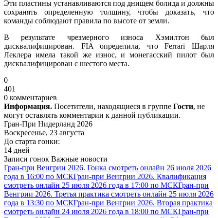
Эти пластины устанавливаются под днищем болида и должны
сохранять определенную толщину, чтобы доказать, что
команды соблюдают правила по высоте от земли.
В результате чрезмерного износа Хэмилтон был
дисквалифицирован. FIA определила, что Ferrari Шарля
Леклера имела такой же износ, и монегасский пилот был
дисквалифицирован с шестого места.
0
401
0 комментариев
Информация.
Посетители, находящиеся в группе
Гости
, не
могут оставлять комментарии к данной публикации.
Гран-При Нидерланд 2026
Воскресенье, 23 августа
До старта гонки:
14 дней
Записи гонок
Важные новости
Гран-при Венгрии 2026. Гонка смотреть онлайн 26 июля 2026
года в 16:00 по МСК
Гран-при Венгрии 2026. Квалификация
смотреть онлайн 25 июля 2026 года в 17:00 по МСК
Гран-при
Венгрии 2026. Третья практика смотреть онлайн 25 июля 2026
года в 13:30 по МСК
Гран-при Венгрии 2026. Вторая практика
смотреть онлайн 24 июля 2026 года в 18:00 по МСК
Гран-при