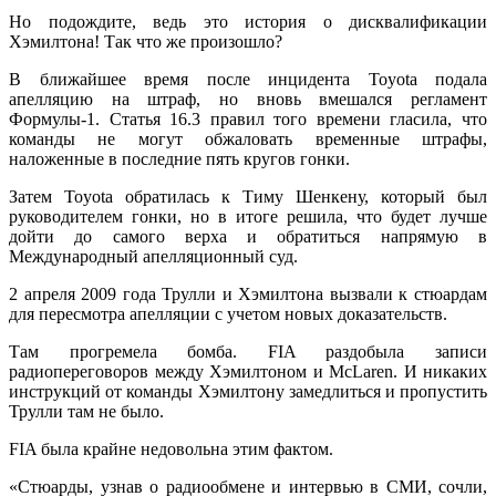
Но подождите, ведь это история о дисквалификации
Хэмилтона! Так что же произошло?
В ближайшее время после инцидента Toyota подала
апелляцию на штраф, но вновь вмешался регламент
Формулы-1. Статья 16.3 правил того времени гласила, что
команды не могут обжаловать временные штрафы,
наложенные в последние пять кругов гонки.
Затем Toyota обратилась к Тиму Шенкену, который был
руководителем гонки, но в итоге решила, что будет лучше
дойти до самого верха и обратиться напрямую в
Международный апелляционный суд.
2 апреля 2009 года Трулли и Хэмилтона вызвали к стюардам
для пересмотра апелляции с учетом новых доказательств.
Там прогремела бомба. FIA раздобыла записи
радиопереговоров между Хэмилтоном и McLaren. И никаких
инструкций от команды Хэмилтону замедлиться и пропустить
Трулли там не было.
FIA была крайне недовольна этим фактом.
«Стюарды, узнав о радиообмене и интервью в СМИ, сочли,