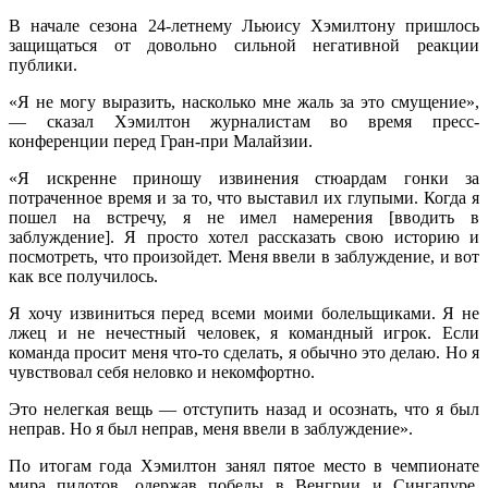
В начале сезона 24-летнему Льюису Хэмилтону пришлось
защищаться от довольно сильной негативной реакции
публики.
«Я не могу выразить, насколько мне жаль за это смущение»,
— сказал Хэмилтон журналистам во время пресс-
конференции перед Гран-при Малайзии.
«Я искренне приношу извинения стюардам гонки за
потраченное время и за то, что выставил их глупыми. Когда я
пошел на встречу, я не имел намерения [вводить в
заблуждение]. Я просто хотел рассказать свою историю и
посмотреть, что произойдет. Меня ввели в заблуждение, и вот
как все получилось.
Я хочу извиниться перед всеми моими болельщиками. Я не
лжец и не нечестный человек, я командный игрок. Если
команда просит меня что-то сделать, я обычно это делаю. Но я
чувствовал себя неловко и некомфортно.
Это нелегкая вещь — отступить назад и осознать, что я был
неправ. Но я был неправ, меня ввели в заблуждение».
По итогам года Хэмилтон занял пятое место в чемпионате
мира пилотов, одержав победы в Венгрии и Сингапуре.