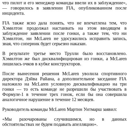
что пилот и его менеджер команды ввели их в заблуждение»,
— говорилось в заявлении FIA, опубликованном после
инцидента.
FIA также ясно дала понять, что не впечатлена тем, что
Хэмилтон продолжал настаивать на этом вводящем в
заблуждение заявлении после гонки, а также тем, что ни
Хэмилтон, ни McLaren не удосужились исправить запись,
зная, что соперник будет серьезно наказан.
В результате третье место Трулли было восстановлено.
Хэмилтон же был дисквалифицирован из гонки, а McLaren
лишилась очков в кубке конструкторов.
После вынесения решения McLaren уволила спортивного
директора Дэйва Райана, а дополнительное заседание FIA
наложило на McLaren условную дисквалификацию на три
гонки — то есть команде не разрешили бы участвовать в
Формуле-1 в течение трех гонок, если бы она совершила
аналогичное нарушение в течение 12 месяцев.
Руководитель команды McLaren Мартин Уитмарш заявил:
«Мы разочарованы случившимся, но в данных
обстоятельствах не будем подавать апелляцию».