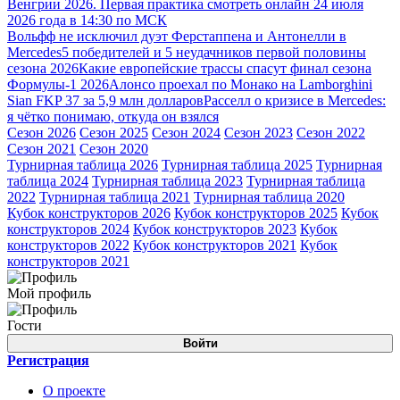
Венгрии 2026. Первая практика смотреть онлайн 24 июля
2026 года в 14:30 по МСК
Вольфф не исключил дуэт Ферстаппена и Антонелли в
Mercedes
5 победителей и 5 неудачников первой половины
сезона 2026
Какие европейские трассы спасут финал сезона
Формулы-1 2026
Алонсо проехал по Монако на Lamborghini
Sian FKP 37 за 5,9 млн долларов
Расселл о кризисе в Mercedes:
я чётко понимаю, откуда он взялся
Сезон 2026
Сезон 2025
Сезон 2024
Сезон 2023
Сезон 2022
Сезон 2021
Сезон 2020
Турнирная таблица 2026
Турнирная таблица 2025
Турнирная
таблица 2024
Турнирная таблица 2023
Турнирная таблица
2022
Турнирная таблица 2021
Турнирная таблица 2020
Кубок конструкторов 2026
Кубок конструкторов 2025
Кубок
конструкторов 2024
Кубок конструкторов 2023
Кубок
конструкторов 2022
Кубок конструкторов 2021
Кубок
конструкторов 2021
Мой профиль
Гости
Войти
Регистрация
О проекте