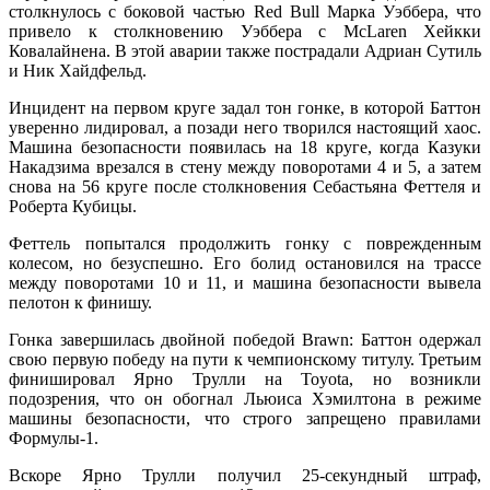
столкнулось с боковой частью Red Bull Марка Уэббера, что
привело к столкновению Уэббера с McLaren Хейкки
Ковалайнена. В этой аварии также пострадали Адриан Сутиль
и Ник Хайдфельд.
Инцидент на первом круге задал тон гонке, в которой Баттон
уверенно лидировал, а позади него творился настоящий хаос.
Машина безопасности появилась на 18 круге, когда Казуки
Накадзима врезался в стену между поворотами 4 и 5, а затем
снова на 56 круге после столкновения Себастьяна Феттеля и
Роберта Кубицы.
Феттель попытался продолжить гонку с поврежденным
колесом, но безуспешно. Его болид остановился на трассе
между поворотами 10 и 11, и машина безопасности вывела
пелотон к финишу.
Гонка завершилась двойной победой Brawn: Баттон одержал
свою первую победу на пути к чемпионскому титулу. Третьим
финишировал Ярно Трулли на Toyota, но возникли
подозрения, что он обогнал Льюиса Хэмилтона в режиме
машины безопасности, что строго запрещено правилами
Формулы-1.
Вскоре Ярно Трулли получил 25-секундный штраф,