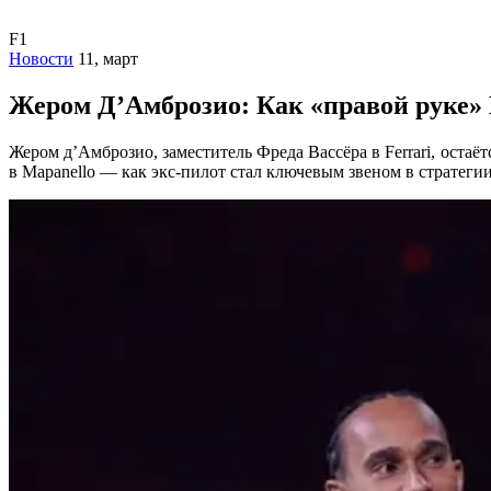
F1
Новости
11, март
Жером Д’Амброзио: Как «правой руке» В
Жером д’Амброзио, заместитель Фреда Вассёра в Ferrari, оста
в Марanello — как экс-пилот стал ключевым звеном в стратег