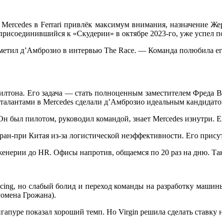
Mercedes в Ferrari привлёк максимум внимания, назначение Же
 присоединившийся к «Скудерии» в октябре 2023-го, уже успел 
етил д’Амброзио в интервью The Race. — Команда полюбила его 
илтона. Его задача — стать полноценным заместителем Фреда Вас
ми талантами в Mercedes сделали д’Амброзио идеальным кандидат
 был пилотом, руководил командой, знает Mercedes изнутри. Ег
ран-при Китая из-за логистической неэффективности. Его присут
женерии до HR. Офисы напротив, общаемся по 20 раз на дню. Та
acing, но слабый болид и переход команды на разработку машин
Ромена Грожана).
гапуре показал хороший темп. Но Virgin решила сделать ставк