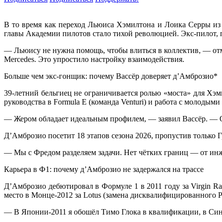
В то время как переход Льюиса Хэмилтона и Лоика Серры из 
главы Академии пилотов стало тихой революцией. Экс-пилот,
— Льюису не нужна помощь, чтобы влиться в коллектив, — отм
Mercedes. Это упростило настройку взаимодействия.
Больше чем экс-гонщик: почему Вассёр доверяет д’Амброзио*
39-летний бельгиец не ограничивается ролью «моста» для Хэм
руководства в Formula E (команда Venturi) и работа с молоды
— Жером обладает идеальным профилем, — заявил Вассёр. — Он
Д’Амброзио посетит 18 этапов сезона 2026, пропустив только Г
— Мы с Фредом разделяем задачи. Нет чётких границ — от ин
Карьера в Ф1: почему д’Амброзио не задержался на трассе
Д’Амброзио дебютировал в Формуле 1 в 2011 году за Virgin R
место в Монце-2012 за Lotus (замена дисквалифицированного 
— В Японии-2011 я обошёл Тимо Глока в квалификации, в Син