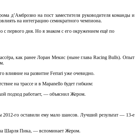
рома д’Амброзио на пост заместителя руководителя команды и
повлиять на интеграцию семикратного чемпиона.
с первого дня. Но я знаком с его окружением ещё по
сёра, как ранее Лоран Мекис (ныне глава Racing Bulls). Опыт
ом.
о влияние на развитие Ferrari уже очевидно.
ствие на трассе и в Марanello будет гибким:
кой подход работает, — объяснил Жером.
ы 2012-го оставили ему мало шансов. Лучший результат — 13-е
у на Шарля Пика, — вспоминает Жером.