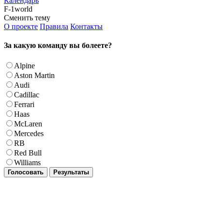
Календарь
F-1world
Сменить тему
О проекте
Правила
Контакты
За какую команду вы болеете?
Alpine
Aston Martin
Audi
Cadillac
Ferrari
Haas
McLaren
Mercedes
RB
Red Bull
Williams
Голосовать
Результаты