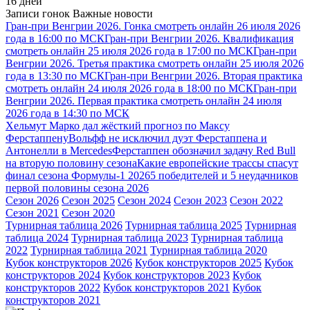
16 дней
Записи гонок
Важные новости
Гран-при Венгрии 2026. Гонка смотреть онлайн 26 июля 2026
года в 16:00 по МСК
Гран-при Венгрии 2026. Квалификация
смотреть онлайн 25 июля 2026 года в 17:00 по МСК
Гран-при
Венгрии 2026. Третья практика смотреть онлайн 25 июля 2026
года в 13:30 по МСК
Гран-при Венгрии 2026. Вторая практика
смотреть онлайн 24 июля 2026 года в 18:00 по МСК
Гран-при
Венгрии 2026. Первая практика смотреть онлайн 24 июля
2026 года в 14:30 по МСК
Хельмут Марко дал жёсткий прогноз по Максу
Ферстаппену
Вольфф не исключил дуэт Ферстаппена и
Антонелли в Mercedes
Ферстаппен обозначил задачу Red Bull
на вторую половину сезона
Какие европейские трассы спасут
финал сезона Формулы-1 2026
5 победителей и 5 неудачников
первой половины сезона 2026
Сезон 2026
Сезон 2025
Сезон 2024
Сезон 2023
Сезон 2022
Сезон 2021
Сезон 2020
Турнирная таблица 2026
Турнирная таблица 2025
Турнирная
таблица 2024
Турнирная таблица 2023
Турнирная таблица
2022
Турнирная таблица 2021
Турнирная таблица 2020
Кубок конструкторов 2026
Кубок конструкторов 2025
Кубок
конструкторов 2024
Кубок конструкторов 2023
Кубок
конструкторов 2022
Кубок конструкторов 2021
Кубок
конструкторов 2021