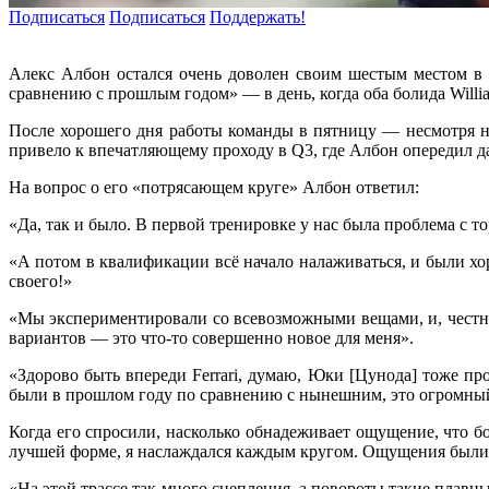
Подписаться
Подписаться
Поддержать!
Алекс Албон остался очень доволен своим шестым местом в
сравнению с прошлым годом» — в день, когда оба болида Willia
После хорошего дня работы команды в пятницу — несмотря н
привело к впечатляющему проходу в Q3, где Албон опередил да
На вопрос о его «потрясающем круге» Албон ответил:
«Да, так и было. В первой тренировке у нас была проблема с т
«А потом в квалификации всё начало налаживаться, и были х
своего!»
«Мы экспериментировали со всевозможными вещами, и, честно 
вариантов — это что-то совершенно новое для меня».
«Здорово быть впереди Ferrari, думаю, Юки [Цунода] тоже про
были в прошлом году по сравнению с нынешним, это огромный
Когда его спросили, насколько обнадеживает ощущение, что б
лучшей форме, я наслаждался каждым кругом. Ощущения был
«На этой трассе так много сцепления, а повороты такие плавны