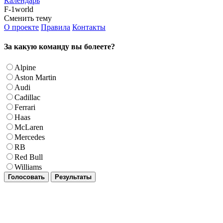
Календарь
F-1world
Сменить тему
О проекте
Правила
Контакты
За какую команду вы болеете?
Alpine
Aston Martin
Audi
Cadillac
Ferrari
Haas
McLaren
Mercedes
RB
Red Bull
Williams
Голосовать
Результаты