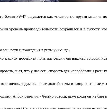
что болид FW47 ощущается как «полностью другая машина по
ий уровень производительности сохранился и в субботу, что
уверенности и вхождения в ритм уик-энда».
но к концу последней попытки сессии мы наконец-то добились
вать, зная, что у нас есть скорость для испробования разных
то отлично, я думаю, после долгой зимы и глядя на то, где мы
щийся Албон ответил: «Честно говоря, даже когда он не был в
 чувствовать! Но, в любом случае, ощущения, во-первых, как от