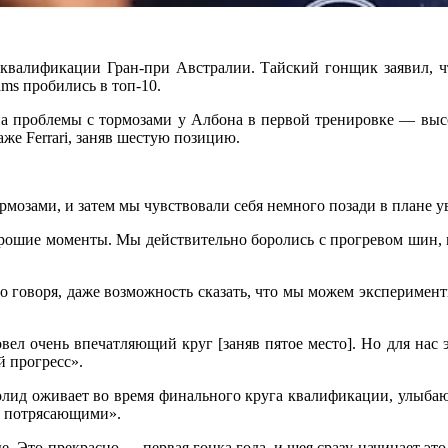
 квалификации Гран-при Австралии. Тайский гонщик заявил, 
ms пробились в топ-10.
а проблемы с тормозами у Албона в первой тренировке — высок
же Ferrari, заняв шестую позицию.
ормозами, и затем мы чувствовали себя немного позади в плане 
орошие моменты. Мы действительно боролись с прогревом шин, 
говоря, даже возможность сказать, что мы можем экспериментиро
вел очень впечатляющий круг [заняв пятое место]. Но для нас э
 прогресс».
олид оживает во время финального круга квалификации, улыбаю
и потрясающими».
е. Это прекрасно — первая гонка года, и шея сразу начинает это