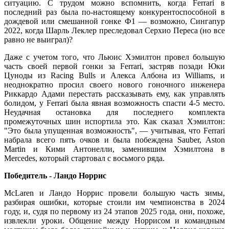
ситуацию. С трудом можно вспомнить, когда Ferrari в
последний раз была по-настоящему конкурентоспособной в
дождевой или смешанной гонке Ф1 — возможно, Сингапур
2022, когда Шарль Леклер преследовал Серхио Переса (но все
равно не выиграл)?
Даже с учетом того, что Льюис Хэмилтон провел большую
часть своей первой гонки за Ferrari, застряв позади Юки
Цуноды из Racing Bulls и Алекса Албона из Williams, и
неоднократно просил своего нового гоночного инженера
Риккардо Адами перестать рассказывать ему, как управлять
болидом, у Ferrari была явная возможность спасти 4-5 место.
Неудачная остановка для последнего комплекта
промежуточных шин испортила это. Как сказал Хэмилтон:
"Это была упущенная возможность", — учитывая, что Ferrari
набрала всего пять очков и была побеждена Sauber, Aston
Martin и Кими Антонелли, заменившим Хэмилтона в
Mercedes, который стартовал с восьмого ряда.
Победитель - Ландо Норрис
McLaren и Ландо Норрис провели большую часть зимы,
разбирая ошибки, которые стоили им чемпионства в 2024
году, и, судя по первому из 24 этапов 2025 года, они, похоже,
извлекли уроки. Общение между Норрисом и командным