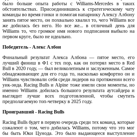
было больше опыта работы с Williams-Mercedes в таких
обстоятельствах. Присоединившись к стратегическому чату
команды во время гонки и помогая напарнику Алексу Албону
занять пятое место, он похвально хвалил то, чего Williams все
же добилась без него. Но все же... в отличный день для
Williams то, что громкое имя нового подписания выбыло на
первом круге, было не идеально.
Победитель - Алекс Албон
Финальный результат Алекса Албона — пятое место, его
лучший финиш в Ф1 с тех пор, как он потерял место в Red
Bull в 2020 году, — был великолепным и заслуженным. Самое
обнадеживающее для его года то, насколько комфортно он и
Williams чувствовали себя среди лидеров на протяжении всего
уик-энда. Racing Bulls и Alpine тоже имели свои моменты, но
именно Williams добилась большого результата аутсайдера и
выглядит лучше всех подготовленной, чтобы смутить
предполагаемую топ-четверку в 2025 году.
Проигравший - Racing Bulls
Racing Bulls будет в первую очередь среди тех команд, которые
сожалеют о том, чего добилась Williams, потому что это мог
бы быть Юки Цунода. Это было выдающееся выступление