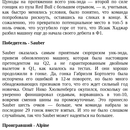
Цуноды на протяжении всего уик-энда — второй по силе
гонщик из пула Red Bull с большим отрывом, — и, учитывая,
как быстро менялись условия, было понятно, что команда
попробовала рискнуть, оставшись на сликах в конце. К
сожалению, это превратило потенциальное место в топ-5 в
ноль очков, что усугубило горе от того, что Исаак Хаджар
разбил машину еще до начала своего дебюта в Ф1.
Победитель - Sauber
Sauber оказалась самым приятным сюрпризом уик-энда,
привезя обновленную машину, которая была настоящим
претендентом на Q2, а не гарантированным двойным
вылетом в Q1, как казалось на тестах. И они хорошо
продолжили в гонке. Да, гонка Габриэля Бортолето была
испорчена его ошибкой в 12-м повороте, но было много
обнадеживающих признаков того, что его ждет сильный год
новичка. Опыт Нико Хюлкенберга окупился, поскольку он
уверенно финишировал седьмым, ворвавшись в топ-10,
вовремя сменив шины на промежуточные. Это принесло
Sauber шесть очков — больше, чем команда набрала за
последние 29 гонок вместе взятых. И это не было слишком
случайным, так что Sauber может надеяться на большее.
Проигравший - Alpine