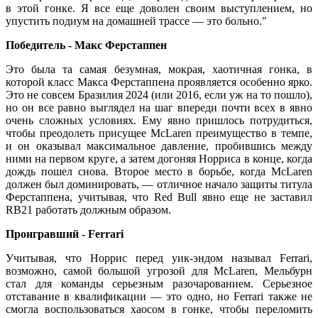
в этой гонке. Я все еще доволен своим выступлением, но
упустить подиум на домашней трассе — это больно."
Победитель - Макс Ферстаппен
Это была та самая безумная, мокрая, хаотичная гонка, в
которой класс Макса Ферстаппена проявляется особенно ярко.
Это не совсем Бразилия 2024 (или 2016, если уж на то пошло),
но он все равно выглядел на шаг впереди почти всех в явно
очень сложных условиях. Ему явно пришлось потрудиться,
чтобы преодолеть присущее McLaren преимущество в темпе,
и он оказывал максимальное давление, пробившись между
ними на первом круге, а затем догоняя Норриса в конце, когда
дождь пошел снова. Второе место в борьбе, когда McLaren
должен был доминировать, — отличное начало защиты титула
Ферстаппена, учитывая, что Red Bull явно еще не заставил
RB21 работать должным образом.
Проигравший - Ferrari
Учитывая, что Норрис перед уик-эндом называл Ferrari,
возможно, самой большой угрозой для McLaren, Мельбурн
стал для команды серьезным разочарованием. Серьезное
отставание в квалификации — это одно, но Ferrari также не
смогла воспользоваться хаосом в гонке, чтобы переломить