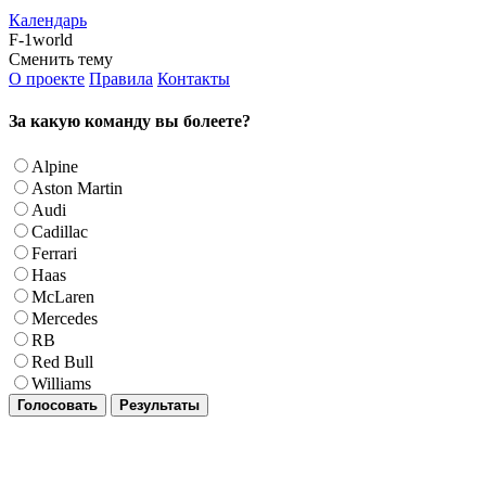
Календарь
F-1world
Сменить тему
О проекте
Правила
Контакты
За какую команду вы болеете?
Alpine
Aston Martin
Audi
Cadillac
Ferrari
Haas
McLaren
Mercedes
RB
Red Bull
Williams
Голосовать
Результаты