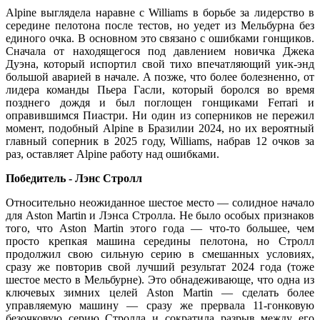
Alpine выглядела наравне с Williams в борьбе за лидерство в
середине пелотона после тестов, но уедет из Мельбурна без
единого очка. В основном это связано с ошибками гонщиков.
Сначала от находящегося под давлением новичка Джека
Дуэна, который испортил свой тихо впечатляющий уик-энд
большой аварией в начале. А позже, что более болезненно, от
лидера команды Пьера Гасли, который боролся во время
позднего дождя и был поглощен гонщиками Ferrari и
оправившимся Пиастри. Ни один из соперников не пережил
момент, подобный Alpine в Бразилии 2024, но их вероятный
главный соперник в 2025 году, Williams, набрав 12 очков за
раз, оставляет Alpine работу над ошибками.
Победитель - Лэнс Стролл
Относительно неожиданное шестое место — солидное начало
для Aston Martin и Лэнса Стролла. Не было особых признаков
того, что Aston Martin этого года — что-то большее, чем
просто крепкая машина середины пелотона, но Стролл
продолжил свою сильную серию в смешанных условиях,
сразу же повторив свой лучший результат 2024 года (тоже
шестое место в Мельбурне). Это обнадеживающе, что одна из
ключевых зимних целей Aston Martin — сделать более
управляемую машину — сразу же прервала 11-гонковую
безочковую серию Стролла и сократила разрыв между его