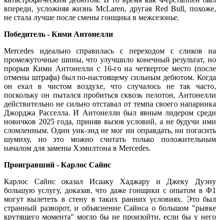
впереди, усложняя жизнь McLaren, другая Red Bull, похоже,
не стала лучше после смены гонщика в межсезонье.
Победитель - Кими Антонелли
Mercedes идеально справилась с переходом с сликов на
промежуточные шины, что улучшило конечный результат, но
прорыв Кими Антонелли с 16-го на четвертое место (после
отмены штрафа) был по-настоящему сильным дебютом. Когда
он ехал в чистом воздухе, что случалось не так часто,
поскольку он пытался пробиться сквозь пелотон, Антонелли
действительно не сильно отставал от темпа своего напарника
Джорджа Расселла. И Антонелли был явным лидером среди
новичков 2025 года, приняв вызов условий, а не будучи ими
сломленным. Один уик-энд не мог ни оправдать, ни погасить
шумиху, но это можно считать только положительным
началом для замены Хэмилтона в Mercedes.
Проигравший - Карлос Сайнс
Карлос Сайнс оказал Исааку Хаджару и Джеку Дуэну
большую услугу, доказав, что даже гонщики с опытом в Ф1
могут вылететь в стену в таких ранних условиях. Это был
странный разворот, и объяснение Сайнса о большом "рывке
крутящего момента" могло бы не произойти, если бы у него