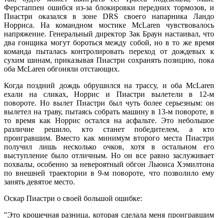
Ферстаппен ошибся из-за блокировки передних тормозов, и
Пиастри оказался в зоне DRS своего напарника Ландо
Норриса. На командном мостике McLaren чувствовалось
напряжение. Генеральный директор Зак Браун настаивал, что
два гонщика могут бороться между собой, но в то же время
команда пыталась контролировать переход от дождевых к
сухим шинам, приказывая Пиастри сохранять позицию, пока
оба McLaren обгоняли отстающих.
Когда поздний дождь обрушился на трассу, и оба McLaren
ехали на сликах, Норрис и Пиастри вылетели в 12-м
повороте. Но вылет Пиастри был чуть более серьезным: он
вылетел на траву, пытаясь собрать машину в 13-м повороте, в
то время как Норрис остался на асфальте. Это небольшое
различие решило, кто станет победителем, а кто
проигравшим. Вместо как минимум второго места Пиастри
получил лишь несколько очков, хотя в остальном его
выступление было отличным. Но он все равно заслуживает
похвалы, особенно за невероятный обгон Льюиса Хэмилтона
по внешней траектории в 9-м повороте, что позволило ему
занять девятое место.
Оскар Пиастри о своей большой ошибке:
"Это крошечная разница, которая сделала меня проигравшим