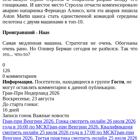
гонщиками. И шестое место Стролла отчасти компенсировало
аварию напарника Фернандо Алонсо, хотя эта авария лишила
Aston Martin шанса стать единственной командой середины
пелотона с двумя машинами в топ-10.
Проигравший - Haas
Самая медленная машина. Стратегия не очень. Обогнаны
очень рано. Но Оливер Берман сегодня не разбился. Так что
это... что-то?
0
126
0 комментариев
Информация.
Посетители, находящиеся в группе
Гости
, не
могут оставлять комментарии к данной публикации.
Гран-При Нидерланд 2026
Воскресенье, 23 августа
До старта гонки:
16 дней
Записи гонок
Важные новости
Гран-при Венгрии 2026. Гонка смотреть онлайн 26 июля 2026
года в 16:00 по МСК
Гран-при Венгрии 2026. Квалификация
смотреть онлайн 25 июля 2026 года в 17:00 по МСК
Гран-при
Венгрии 2026. Третья практика смотреть онлайн 25 июля 2026