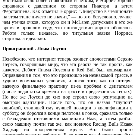
мостиком было более спокойным и четким, и Норрис хорошо
справился с давлением со стороны Пиастри, а затем
Ферстаппена. Как отметил Норрис: "Лидерство в чемпионате
на этом этапе ничего не значит," — но это, безусловно, лучше,
чем утечка очков, которую он и McLaren допускали в это же
время в прошлом году, что впоследствии дорого обошлось.
Работа только началась, но титульная заявка Норриса
стартовала идеально.
Проигравший - Лиам Лоусон
Неизбежно, что интернет теперь оживет апологетами Серхио
Переса, говорящими миру, что эта работа не так проста, как
кажется. Дебют Лиама Лоусона в Red Bull был кошмарным.
Оправдания в том, что это произошло на незнакомой трассе, в
худших возможных условиях, и после того, как он потерял
важную финальную практику из-за проблем с двигателем
(после недостатка времени на трассе в предсезонных тестах).
Но все же Лоусон до сих пор строил свою репутацию на
быстрой адаптации. После того, что он назвал *глупой*
ошибкой, стоившей ему лучшей позиции в квалификации в
субботу, он боролся в конце пелотона в гонке, сражаясь только
с безнадежно отставшими машинами Haas, а затем разбил
свою машину почти так же, как новичок Racing Bulls Исаак
Хаджар на прогревочном круге. Это было просто
катастрофическим дебютом. В то время как Ферстаппен был