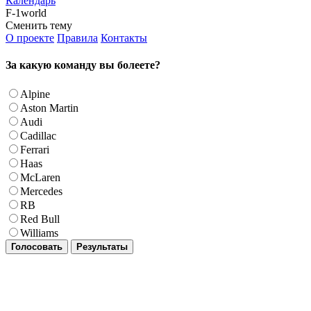
Календарь
F-1world
Сменить тему
О проекте
Правила
Контакты
За какую команду вы болеете?
Alpine
Aston Martin
Audi
Cadillac
Ferrari
Haas
McLaren
Mercedes
RB
Red Bull
Williams
Голосовать
Результаты