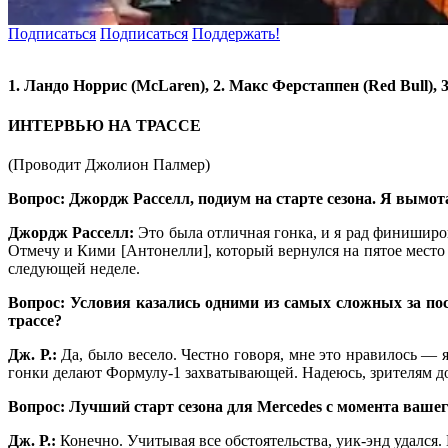
Подписаться
Подписаться
Поддержать!
1. Ландо Норрис (McLaren), 2. Макс Ферстаппен (Red Bull), 
ИНТЕРВЬЮ НА ТРАССЕ
(Проводит Джолион Палмер)
Вопрос: Джордж Расселл, подиум на старте сезона. Я вымота
Джордж Расселл:
Это была отличная гонка, и я рад финиширо
Отмечу и Кими [Антонелли], который вернулся на пятое место
следующей неделе.
Вопрос: Условия казались одними из самых сложных за пос
трассе?
Дж. Р.:
Да, было весело. Честно говоря, мне это нравилось — я
гонки делают Формулу-1 захватывающей. Надеюсь, зрителям д
Вопрос: Лучший старт сезона для Mercedes с момента ваше
Дж. Р.:
Конечно. Учитывая все обстоятельства, уик-энд удался. 