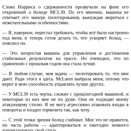
Слова Норриса о сдержанности прозвучали на фоне его
откровений о болиде MCL39. По его мнению, машина не
отвечает его манере пилотирования, вынуждая мириться с
нежелательными особенностями.
— Я, наверное, перестал требовать, чтобы всё было настроено
под меня, и теперь готов делать то, что ускоряет болид, —
пояснил он.
— Это непростая машина для управления и достижения
стабильных результатов на трассе. Но очевидно, что по
сравнению с прошлым годом она стала лучше.
— В любом случае, моя задача — пилотировать то, что мне
дают. Ради этого я здесь. McLaren выбрала меня, потому что
верит в мою способность управлять лучше других.
— У MCL39 есть черты, схожие с прошлогодней машиной, и
некоторые из них мне не по душе. Они не подходят моему
атакующему стилю. Я не могу агрессивно атаковать входы в
повороты и поздно тормозить так, как хочу.
— С этой точки зрения болид слабоват. Мне это не нравится,
но часть работы — адаптироваться и ежегодно немного
корректировать свой стиль.