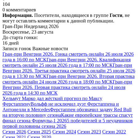
104
0 комментариев
Информация.
Посетители, находящиеся в группе
Гости
, не
могут оставлять комментарии к данной публикации.
Гран-При Нидерланд 2026
Воскресенье, 23 августа
До старта гонки:
16 дней
Записи гонок
Важные новости
Гран-при Венгрии 2026. Гонка смотреть онлайн 26 июля 2026
года в 16:00 по МСК
Гран-при Венгрии 2026. Квалификация
смотреть онлайн 25 июля 2026 года в 17:00 по МСК
Гран-при
Венгрии 2026. Третья практика смотреть онлайн 25 июля 2026
года в 13:30 по МСК
Гран-при Венгрии 2026. Вторая практика
смотреть онлайн 24 июля 2026 года в 18:00 по МСК
Гран-при
Венгрии 2026. Первая практика смотреть онлайн 24 июля
2026 года в 14:30 по МСК
Хельмут Марко дал жёсткий прогноз по Максу
Ферстаппену
Вольфф не исключил дуэт Ферстаппена и
Антонелли в Mercedes
Ферстаппен обозначил задачу Red Bull
на вторую половину сезона
Какие европейские трассы спасут
финал сезона Формулы-1 2026
5 победителей и 5 неудачников
первой половины сезона 2026
Сезон 2026
Сезон 2025
Сезон 2024
Сезон 2023
Сезон 2022
Сезон 2021
Сезон 2020