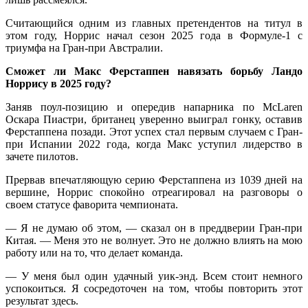
Считающийся одним из главных претендентов на титул в
этом году, Норрис начал сезон 2025 года в Формуле-1 с
триумфа на Гран-при Австралии.
Сможет ли Макс Ферстаппен навязать борьбу Ландо
Норрису в 2025 году?
Заняв поул-позицию и опередив напарника по McLaren
Оскара Пиастри, британец уверенно выиграл гонку, оставив
Ферстаппена позади. Этот успех стал первым случаем с Гран-
при Испании 2022 года, когда Макс уступил лидерство в
зачете пилотов.
Прервав впечатляющую серию Ферстаппена из 1039 дней на
вершине, Норрис спокойно отреагировал на разговоры о
своем статусе фаворита чемпионата.
— Я не думаю об этом, — сказал он в преддверии Гран-при
Китая. — Меня это не волнует. Это не должно влиять на мою
работу или на то, что делает команда.
— У меня был один удачный уик-энд. Всем стоит немного
успокоиться. Я сосредоточен на том, чтобы повторить этот
результат здесь.