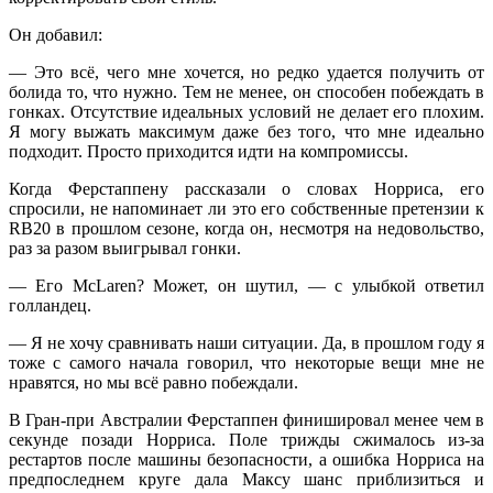
Он добавил:
— Это всё, чего мне хочется, но редко удается получить от
болида то, что нужно. Тем не менее, он способен побеждать в
гонках. Отсутствие идеальных условий не делает его плохим.
Я могу выжать максимум даже без того, что мне идеально
подходит. Просто приходится идти на компромиссы.
Когда Ферстаппену рассказали о словах Норриса, его
спросили, не напоминает ли это его собственные претензии к
RB20 в прошлом сезоне, когда он, несмотря на недовольство,
раз за разом выигрывал гонки.
— Его McLaren? Может, он шутил, — с улыбкой ответил
голландец.
— Я не хочу сравнивать наши ситуации. Да, в прошлом году я
тоже с самого начала говорил, что некоторые вещи мне не
нравятся, но мы всё равно побеждали.
В Гран-при Австралии Ферстаппен финишировал менее чем в
секунде позади Норриса. Поле трижды сжималось из-за
рестартов после машины безопасности, а ошибка Норриса на
предпоследнем круге дала Максу шанс приблизиться и