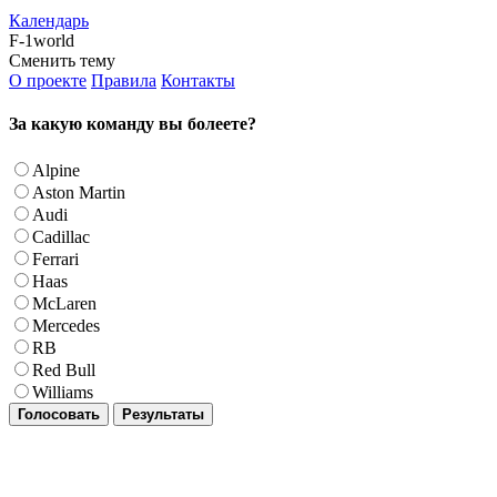
Календарь
F-1world
Сменить тему
О проекте
Правила
Контакты
За какую команду вы болеете?
Alpine
Aston Martin
Audi
Cadillac
Ferrari
Haas
McLaren
Mercedes
RB
Red Bull
Williams
Голосовать
Результаты