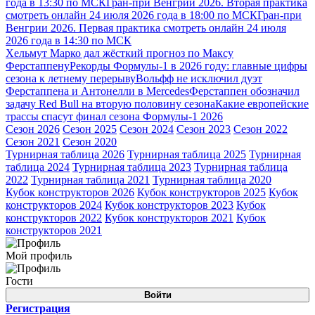
года в 13:30 по МСК
Гран-при Венгрии 2026. Вторая практика
смотреть онлайн 24 июля 2026 года в 18:00 по МСК
Гран-при
Венгрии 2026. Первая практика смотреть онлайн 24 июля
2026 года в 14:30 по МСК
Хельмут Марко дал жёсткий прогноз по Максу
Ферстаппену
Рекорды Формулы-1 в 2026 году: главные цифры
сезона к летнему перерыву
Вольфф не исключил дуэт
Ферстаппена и Антонелли в Mercedes
Ферстаппен обозначил
задачу Red Bull на вторую половину сезона
Какие европейские
трассы спасут финал сезона Формулы-1 2026
Сезон 2026
Сезон 2025
Сезон 2024
Сезон 2023
Сезон 2022
Сезон 2021
Сезон 2020
Турнирная таблица 2026
Турнирная таблица 2025
Турнирная
таблица 2024
Турнирная таблица 2023
Турнирная таблица
2022
Турнирная таблица 2021
Турнирная таблица 2020
Кубок конструкторов 2026
Кубок конструкторов 2025
Кубок
конструкторов 2024
Кубок конструкторов 2023
Кубок
конструкторов 2022
Кубок конструкторов 2021
Кубок
конструкторов 2021
Мой профиль
Гости
Войти
Регистрация