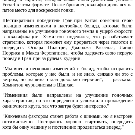
Ferrari в этом формате. Позже британец квалифицировался на
пятое место для воскресной гонки.
Шестикратный победитель Гран-при Китая объяснил свою
позицию изменениями в настройках болида, которые были
направлены на улучшение гоночного темпа в ущерб скорости
в квалификации. Хэмилтон поделился, что разрабатывает
стратегию, которая поможет ему прорваться через пелотон и
опередить Оскара Пиастри, Джорджа Расселла, Ландо
Норриса и Макса Ферстаппена, чтобы одержать свою первую
победу в Гран-при за рулем Скудерии.
"Мы внесли несколько изменений в болид, чтобы исправить
проблемы, которые у нас были, и не знаю, связано ли это с
ветром, но машина стала довольно нервной", — рассказал
Хэмилтон журналистам в Шанхае.
"Изменения были направлены на улучшение гоночных
характеристик, но это определенно усложнило прохождение
одиночного круга, так что завтра будет интересно."
"Ключевым фактором станет работа с шинами, но я настроен
оптимистично. Постараюсь хорошо стартовать, опередить
хотя бы одну машину и постепенно продвигаться вперед."