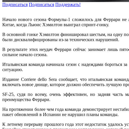
Подписаться
Подписаться
Поддержать!
Начало нового сезона Формулы-1 сложилось для Феррари не л
Китае, когда Льюис Хэмилтон выиграл спринт-гонку.
В основной гонке Хэмилтон финишировал шестым, на одну поз
были дисквалифицированы из-за технических нарушений.
В результате этих неудач Феррари сейчас занимает лишь пято
сильное начало сезона.
Итальянская команда начинала сезон с надеждами бороться за
ситуацию.
Издание Corriere dello Sera сообщает, что итальянская ком
включать новое днище, которое должно обеспечить лучшую пр
SF-25, судя по всему, очень эффективен, но задняя част
преимущества Феррари.
На протяжении более чем года команда демонстрирует нестаби
пакет обновлений в Испании не нарушил планы команды.
К летнему перерыву прошлого года этот недостаток удалось у