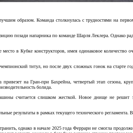
учшим образом. Команда столкнулась с трудностями на первом
ицию позади напарника по команде Шарля Леклера. Однако радо
е место в Кубке конструкторов, имея одинаковое количество оч
 чемпионский титул, но после двух сложных гонок на старте г
анда привезет на Гран-при Бахрейна, четвертый этап сезона, к
оизводительность болида.
ь машины считается слишком жесткой. Новое днище не решит
льные результаты в рамках текущего технического регламента. В
странить, однако в начале 2025 года Феррари не смогла продо