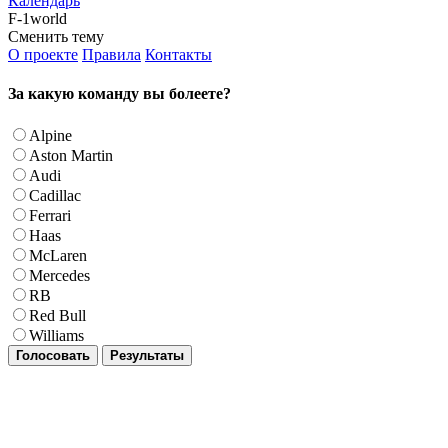
Календарь
F-1world
Сменить тему
О проекте
Правила
Контакты
За какую команду вы болеете?
Alpine
Aston Martin
Audi
Cadillac
Ferrari
Haas
McLaren
Mercedes
RB
Red Bull
Williams
Голосовать
Результаты