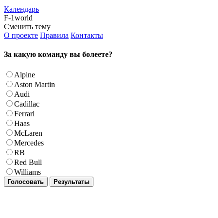
Календарь
F-1world
Сменить тему
О проекте
Правила
Контакты
За какую команду вы болеете?
Alpine
Aston Martin
Audi
Cadillac
Ferrari
Haas
McLaren
Mercedes
RB
Red Bull
Williams
Голосовать
Результаты