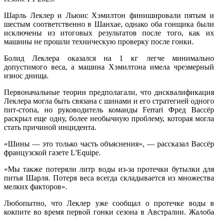
Шарль Леклер и Льюис Хэмилтон финишировали пятым и
шестым соответственно в Шанхае, однако оба гонщика были
исключены из итоговых результатов после того, как их
машины не прошли техническую проверку после гонки.
Болид Леклера оказался на 1 кг легче минимально
допустимого веса, а машина Хэмилтона имела чрезмерный
износ днища.
Первоначальные теории предполагали, что дисквалификация
Леклера могла быть связана с шинами и его стратегией одного
пит-стопа, но руководитель команды Ferrari Фред Вассёр
раскрыл еще одну, более необычную проблему, которая могла
стать причиной инцидента.
«Шины — это только часть объяснения», — рассказал Вассёр
французской газете L'Equipe.
«Мы также потеряли литр воды из-за протечки бутылки для
питья Шарля. Потеря веса всегда складывается из множества
мелких факторов».
Любопытно, что Леклер уже сообщал о протечке воды в
кокпите во время первой гонки сезона в Австралии. Жалоба