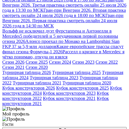
Венгрии 2026. Третья практика смотреть онлайн 25 июля 2026
года в 13:30 по МСК
Гран-при Венгрии 2026. Вторая практика
смотреть онлайн 24 июля 2026 года в 18:00 по МСК
Гран-при
Венгрии 2026. Первая практика смотреть онлайн 24 июля
2026 года в 14:30 по МСК
Вольфф не исключил дуэт Ферстаппена и Антонелли в
Mercedes
5 победителей и 5 неудачников первой половины
сезона 2026
Алонсо проехал по Монако на Lamborghini Sian
FKP 37 за 5,9 млн долларов
Какие европейские трассы спасут
финал сезона Формулы-1 2026
Расселл о кризисе в Mercedes: я
чётко понимаю, откуда он взялся
Сезон 2026
Сезон 2025
Сезон 2024
Сезон 2023
Сезон 2022
Сезон 2021
Сезон 2020
Турнирная таблица 2026
Турнирная таблица 2025
Турнирная
таблица 2024
Турнирная таблица 2023
Турнирная таблица
2022
Турнирная таблица 2021
Турнирная таблица 2020
Кубок конструкторов 2026
Кубок конструкторов 2025
Кубок
конструкторов 2024
Кубок конструкторов 2023
Кубок
конструкторов 2022
Кубок конструкторов 2021
Кубок
конструкторов 2021
Мой профиль
Гости