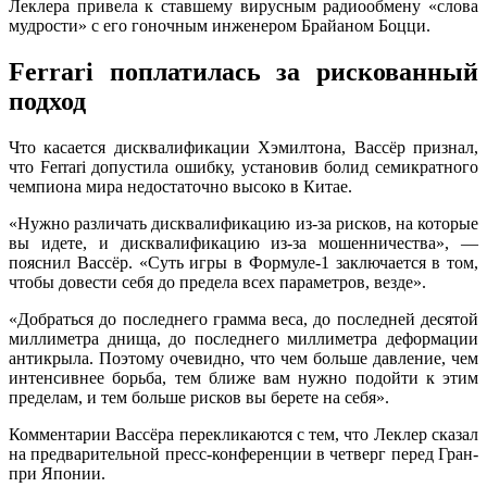
Леклера привела к ставшему вирусным радиообмену «слова
мудрости» с его гоночным инженером Брайаном Боцци.
Ferrari поплатилась за рискованный
подход
Что касается дисквалификации Хэмилтона, Вассёр признал,
что Ferrari допустила ошибку, установив болид семикратного
чемпиона мира недостаточно высоко в Китае.
«Нужно различать дисквалификацию из-за рисков, на которые
вы идете, и дисквалификацию из-за мошенничества», —
пояснил Вассёр. «Суть игры в Формуле-1 заключается в том,
чтобы довести себя до предела всех параметров, везде».
«Добраться до последнего грамма веса, до последней десятой
миллиметра днища, до последнего миллиметра деформации
антикрыла. Поэтому очевидно, что чем больше давление, чем
интенсивнее борьба, тем ближе вам нужно подойти к этим
пределам, и тем больше рисков вы берете на себя».
Комментарии Вассёра перекликаются с тем, что Леклер сказал
на предварительной пресс-конференции в четверг перед Гран-
при Японии.