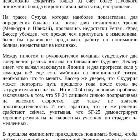
невозможно сократить только за счет более глубокого
понимания болида и кропотливой работы над настройками.
На трассе Сузука, которая наиболее показательна для
определения баланса сил после двух нетипичных треков
(Мельбурн и Шанхай), проявились недостатки Ferrari. Фред
Вассер убежден, что прежде чем приступать к изменениям,
было бы правильнее продолжить работу по пониманию
болида, не настаивая на новинках.
Между пилотом и руководителем команды существуют два
совершенно разных взгляда на ближайшее будущее. Леклер
знает, что выжал максимум в Японии, и для прогресса, если у
команды всё еще есть амбиции на чемпионский титул,
необходимо что-то менять. Вассер же уверен, что Скудерия
может повторить путь прошлого года после столь же
затруднительного начала. Но в 2024 году основная проблема
заключалась в том, что SF-24 слишком сильно подпрыгивала
на высоких скоростях, где также не хватало
производительности. И нет гарантии, что те же решения
сработают сейчас, учитывая, что SF-25 демонстрирует
хорошие результаты на скоростных участках, но страдает на
медленных.
В прошлом чемпионате приходилось поднимать болид, чтобы
избежать порпойзинга, эндемичной болезни машин с граунд-