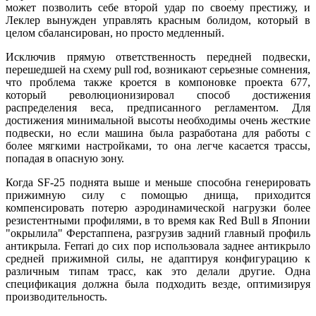
может позволить себе второй удар по своему престижу, и
Леклер вынужден управлять красным болидом, который в
целом сбалансирован, но просто медленный.
Исключив прямую ответственность передней подвески,
перешедшей на схему pull rod, возникают серьезные сомнения,
что проблема также кроется в компоновке проекта 677,
который революционизировал способ достижения
распределения веса, предписанного регламентом. Для
достижения минимальной высоты необходимы очень жесткие
подвески, но если машина была разработана для работы с
более мягкими настройками, то она легче касается трассы,
попадая в опасную зону.
Когда SF-25 поднята выше и меньше способна генерировать
прижимную силу с помощью днища, приходится
компенсировать потерю аэродинамической нагрузки более
резистентными профилями, в то время как Red Bull в Японии
"окрылила" Ферстаппена, разгрузив задний главный профиль
антикрыла. Ferrari до сих пор использовала заднее антикрыло
средней прижимной силы, не адаптируя конфигурацию к
различным типам трасс, как это делали другие. Одна
спецификация должна была подходить везде, оптимизируя
производительность.