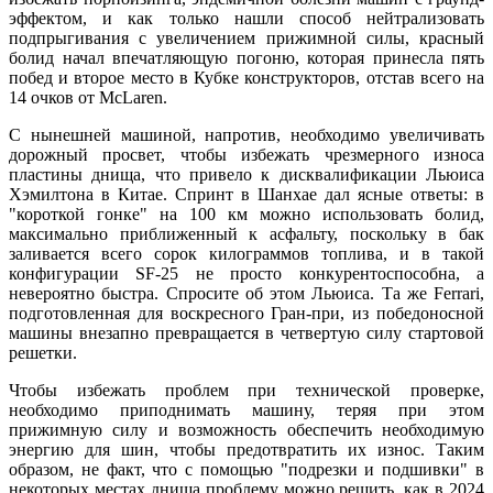
эффектом, и как только нашли способ нейтрализовать
подпрыгивания с увеличением прижимной силы, красный
болид начал впечатляющую погоню, которая принесла пять
побед и второе место в Кубке конструкторов, отстав всего на
14 очков от McLaren.
С нынешней машиной, напротив, необходимо увеличивать
дорожный просвет, чтобы избежать чрезмерного износа
пластины днища, что привело к дисквалификации Льюиса
Хэмилтона в Китае. Спринт в Шанхае дал ясные ответы: в
"короткой гонке" на 100 км можно использовать болид,
максимально приближенный к асфальту, поскольку в бак
заливается всего сорок килограммов топлива, и в такой
конфигурации SF-25 не просто конкурентоспособна, а
невероятно быстра. Спросите об этом Льюиса. Та же Ferrari,
подготовленная для воскресного Гран-при, из победоносной
машины внезапно превращается в четвертую силу стартовой
решетки.
Чтобы избежать проблем при технической проверке,
необходимо приподнимать машину, теряя при этом
прижимную силу и возможность обеспечить необходимую
энергию для шин, чтобы предотвратить их износ. Таким
образом, не факт, что с помощью "подрезки и подшивки" в
некоторых местах днища проблему можно решить, как в 2024