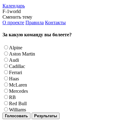
Календарь
F-1world
Сменить тему
О проекте
Правила
Контакты
За какую команду вы болеете?
Alpine
Aston Martin
Audi
Cadillac
Ferrari
Haas
McLaren
Mercedes
RB
Red Bull
Williams
Голосовать
Результаты