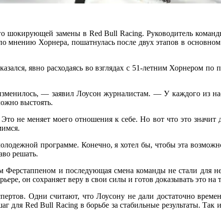
 шокирующей замены в Red Bull Racing. Руководитель команды 
 по мнению Хорнера, пошатнулась после двух этапов в основном 
казался, явно расходаясь во взглядах с 51-летним Хорнером по 
 изменилось, — заявил Лоусон журналистам. — У каждого из нас 
сложно выстоять.
ы. Это не меняет моего отношения к себе. Но вот что это значи
емимся.
к молодежной программе. Конечно, я хотел бы, чтобы эта возможн
раво решать.
м Ферстаппеном и последующая смена команды не стали для него
ьере, он сохраняет веру в свои силы и готов доказывать это на т
пертов. Одни считают, что Лоусону не дали достаточно време
г для Red Bull Racing в борьбе за стабильные результаты. Так