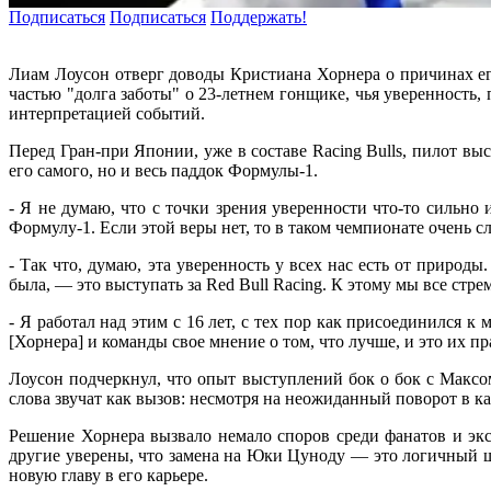
Подписаться
Подписаться
Поддержать!
Лиам Лоусон отверг доводы Кристиана Хорнера о причинах его
частью "долга заботы" о 23-летнем гонщике, чья уверенность,
интерпретацией событий.
Перед Гран-при Японии, уже в составе Racing Bulls, пилот выс
его самого, но и весь паддок Формулы-1.
- Я не думаю, что с точки зрения уверенности что-то сильно
Формулу-1. Если этой веры нет, то в таком чемпионате очень 
- Так что, думаю, эта уверенность у всех нас есть от природ
была, — это выступать за Red Bull Racing. К этому мы все стр
- Я работал над этим с 16 лет, с тех пор как присоединился 
[Хорнера] и команды свое мнение о том, что лучше, и это их п
Лоусон подчеркнул, что опыт выступлений бок о бок с Максо
слова звучат как вызов: несмотря на неожиданный поворот в кар
Решение Хорнера вызвало немало споров среди фанатов и экс
другие уверены, что замена на Юки Цуноду — это логичный ша
новую главу в его карьере.