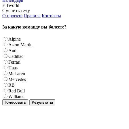
Календарь
F-1world
Сменить тему
О проекте
Правила
Контакты
За какую команду вы болеете?
Alpine
Aston Martin
Audi
Cadillac
Ferrari
Haas
McLaren
Mercedes
RB
Red Bull
Williams
Голосовать
Результаты