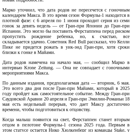
Марко уточнил, что дата родов не пересечется с гоночным
календарем Макса. В это время сезон Формулы-1 находится в
плотной фазе: с 6 апреля по 1 июня проходит серия из семи
гонок за девять недель — от Гран-при Японии до Гран-при
Испании. Это могло бы поставить Ферстаппена перед риском
пропустить рождение ребенка, но, к счастью, все
складывается удачно. Советник Red Bull рассказал, что Келли
Пике не придется рожать в уик-энд Гран-при, хотя сроки
близки к гонке в Майами.
Дата родов намечена на начало мая, — сообщил Марко в
интервью Krone Zeitung. — Она не совпадает с гоночными
мероприятиями Макса.
По данным издания, предполагаемая дата — вторник, 6 мая.
Это всего два дня после Гран-при Майами, который в 2025
году пройдет как самостоятельное событие. Между Гран-при
Саудовской Аравии 20 апреля и Гран-при Эмилии-Романьи 18
мая есть недельный перерыв, что дает Максу достаточно
времени, чтобы подготовиться к отцовству.
Когда малыш появится на свет, Ферстаппен станет вторым
отцом в пелотоне Формулы-1 сезона 2025 года. Первым в
этом статусе остается Нико Хюлкенберг из команды Stake, у