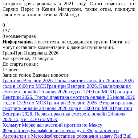
которого дочь родилась в 2021 году. Стоит отметить, что
Серхио Перес и Кевин Магнуссен, также отцы, покинули
свои места в конце сезона 2024 года.
0
137
0 комментариев
Информация.
Посетители, находящиеся в группе
Гости
, не
могут оставлять комментарии к данной публикации.
Гран-При Нидерланд 2026
Воскресенье, 23 августа
До старта гонки:
17 дней
Записи гонок
Важные новости
Гран-при Венгрии 2026. Гонка смотреть онлайн 26 июля 2026
года в 16:00 по МСК
Гран-при Венгрии 2026. Квалификация
смотреть онлайн 25 июля 2026 года в 17:00 по МСК
Гран-при
Венгрии 2026. Третья практика смотреть онлайн 25 июля 2026
года в 13:30 по МСК
Гран-при Венгрии 2026. Вторая практика
смотреть онлайн 24 июля 2026 года в 18:00 по МСК
Гран-при
Венгрии 2026. Первая практика смотреть онлайн 24 июля
2026 года в 14:30 по МСК
Хельмут Марко дал жёсткий прогноз по Максу
Ферстаппену
Вольфф не исключил дуэт Ферстаппена и
Антонелли в Mercedes
Ферстаппен обозначил задачу Red Bull