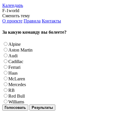
Календарь
F-1world
Сменить тему
О проекте
Правила
Контакты
За какую команду вы болеете?
Alpine
Aston Martin
Audi
Cadillac
Ferrari
Haas
McLaren
Mercedes
RB
Red Bull
Williams
Голосовать
Результаты