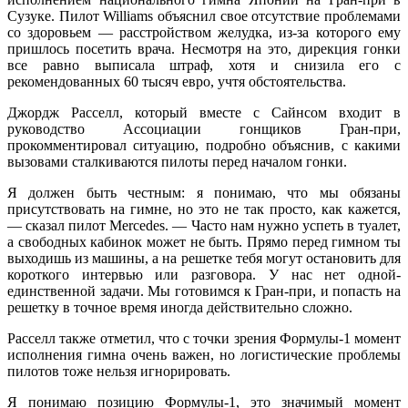
Сузуке. Пилот Williams объяснил свое отсутствие проблемами
со здоровьем — расстройством желудка, из-за которого ему
пришлось посетить врача. Несмотря на это, дирекция гонки
все равно выписала штраф, хотя и снизила его с
рекомендованных 60 тысяч евро, учтя обстоятельства.
Джордж Расселл, который вместе с Сайнсом входит в
руководство Ассоциации гонщиков Гран-при,
прокомментировал ситуацию, подробно объяснив, с какими
вызовами сталкиваются пилоты перед началом гонки.
Я должен быть честным: я понимаю, что мы обязаны
присутствовать на гимне, но это не так просто, как кажется,
— сказал пилот Mercedes. — Часто нам нужно успеть в туалет,
а свободных кабинок может не быть. Прямо перед гимном ты
выходишь из машины, а на решетке тебя могут остановить для
короткого интервью или разговора. У нас нет одной-
единственной задачи. Мы готовимся к Гран-при, и попасть на
решетку в точное время иногда действительно сложно.
Расселл также отметил, что с точки зрения Формулы-1 момент
исполнения гимна очень важен, но логистические проблемы
пилотов тоже нельзя игнорировать.
Я понимаю позицию Формулы-1, это значимый момент