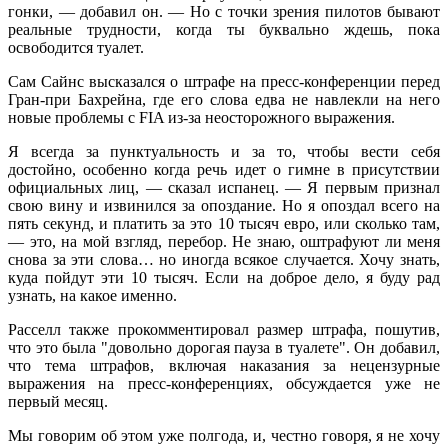
гонки, — добавил он. — Но с точки зрения пилотов бывают
реальные трудности, когда ты буквально ждешь, пока
освободится туалет.
Сам Сайнс высказался о штрафе на пресс-конференции перед
Гран-при Бахрейна, где его слова едва не навлекли на него
новые проблемы с FIA из-за неосторожного выражения.
Я всегда за пунктуальность и за то, чтобы вести себя
достойно, особенно когда речь идет о гимне в присутствии
официальных лиц, — сказал испанец. — Я первым признал
свою вину и извинился за опоздание. Но я опоздал всего на
пять секунд, и платить за это 10 тысяч евро, или сколько там,
— это, на мой взгляд, перебор. Не знаю, оштрафуют ли меня
снова за эти слова… но иногда всякое случается. Хочу знать,
куда пойдут эти 10 тысяч. Если на доброе дело, я буду рад
узнать, на какое именно.
Расселл также прокомментировал размер штрафа, пошутив,
что это была "довольно дорогая пауза в туалете". Он добавил,
что тема штрафов, включая наказания за нецензурные
выражения на пресс-конференциях, обсуждается уже не
первый месяц.
Мы говорим об этом уже полгода, и, честно говоря, я не хочу