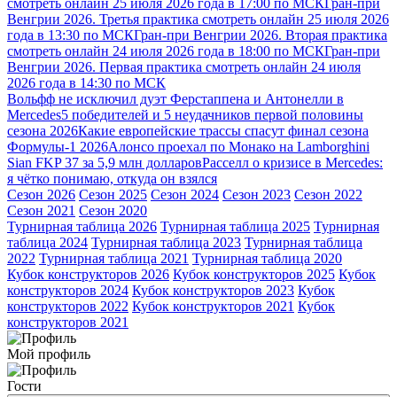
смотреть онлайн 25 июля 2026 года в 17:00 по МСК
Гран-при
Венгрии 2026. Третья практика смотреть онлайн 25 июля 2026
года в 13:30 по МСК
Гран-при Венгрии 2026. Вторая практика
смотреть онлайн 24 июля 2026 года в 18:00 по МСК
Гран-при
Венгрии 2026. Первая практика смотреть онлайн 24 июля
2026 года в 14:30 по МСК
Вольфф не исключил дуэт Ферстаппена и Антонелли в
Mercedes
5 победителей и 5 неудачников первой половины
сезона 2026
Какие европейские трассы спасут финал сезона
Формулы-1 2026
Алонсо проехал по Монако на Lamborghini
Sian FKP 37 за 5,9 млн долларов
Расселл о кризисе в Mercedes:
я чётко понимаю, откуда он взялся
Сезон 2026
Сезон 2025
Сезон 2024
Сезон 2023
Сезон 2022
Сезон 2021
Сезон 2020
Турнирная таблица 2026
Турнирная таблица 2025
Турнирная
таблица 2024
Турнирная таблица 2023
Турнирная таблица
2022
Турнирная таблица 2021
Турнирная таблица 2020
Кубок конструкторов 2026
Кубок конструкторов 2025
Кубок
конструкторов 2024
Кубок конструкторов 2023
Кубок
конструкторов 2022
Кубок конструкторов 2021
Кубок
конструкторов 2021
Мой профиль
Гости