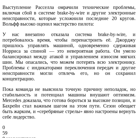
Выступление Расселла омрачили технические проблемы,
включая сбой в системе brake-by-wire и другие электронные
неисправности, которые усложнили последние 20 кругов.
Вольфф высоко оценил мастерство пилота:
У нас внезапно отказала система brake-by-wire, и
потребовалось время, чтобы перенастроить её. Джорджу
пришлось управлять машиной, одновременно сдерживая
Норриса за спиной — это невероятная работа. Он умело
балансировал между атакой и управлением износом мягких
шин. Мы опасались, что можем потерять всю электронику.
Проблемы с индикаторами переключения передач и другие
неисправности могли отвлечь его, но он сохранил
концентрацию.
Пока команда не выяснила точную причину неполадок, но
стабильность и потенциал машины внушают оптимизм.
Mercedes доказала, что готова бороться за высокие позиции, и
Бахрейн стал важным шагом на этом пути. Сезон обещает
быть жарким, и «серебряные стрелы» явно настроены вернуть
себе лидерство.
0
59