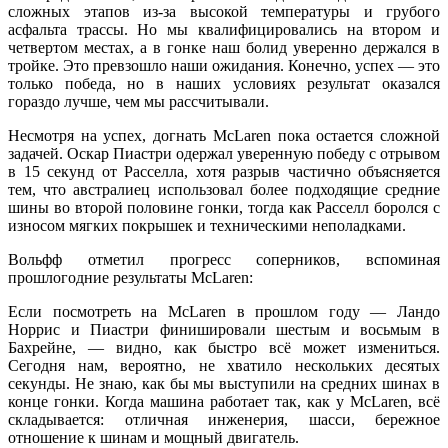
сложных этапов из-за высокой температуры и грубого
асфальта трассы. Но мы квалифицировались на втором и
четвертом местах, а в гонке наш болид уверенно держался в
тройке. Это превзошло наши ожидания. Конечно, успех — это
только победа, но в наших условиях результат оказался
гораздо лучше, чем мы рассчитывали.
Несмотря на успех, догнать McLaren пока остается сложной
задачей. Оскар Пиастри одержал уверенную победу с отрывом
в 15 секунд от Расселла, хотя разрыв частично объясняется
тем, что австралиец использовал более подходящие средние
шины во второй половине гонки, тогда как Расселл боролся с
износом мягких покрышек и техническими неполадками.
Вольфф отметил прогресс соперников, вспоминая
прошлогодние результаты McLaren:
Если посмотреть на McLaren в прошлом году — Ландо
Норрис и Пиастри финишировали шестым и восьмым в
Бахрейне, — видно, как быстро всё может измениться.
Сегодня нам, вероятно, не хватило нескольких десятых
секунды. Не знаю, как бы мы выступили на средних шинах в
конце гонки. Когда машина работает так, как у McLaren, всё
складывается: отличная инженерия, шасси, бережное
отношение к шинам и мощный двигатель.