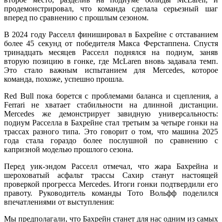
продемонстрировал, что команда сделала серьезный шаг
вперед по сравнению с прошлым сезоном.
В 2024 году Расселл финишировал в Бахрейне с отставанием
более 45 секунд от победителя Макса Ферстаппена. Спустя
тринадцать месяцев Расселл поднялся на подиум, заняв
вторую позицию в гонке, где McLaren вновь задавала темп.
Это стало важным испытанием для Mercedes, которое
команда, похоже, успешно прошла.
Red Bull пока борется с проблемами баланса и сцепления, а
Ferrari не хватает стабильности на длинной дистанции.
Mercedes же демонстрирует завидную универсальность:
подиум Расселла в Бахрейне стал третьим за четыре гонки на
трассах разного типа. Это говорит о том, что машина 2025
года стала гораздо более послушной по сравнению с
капризной моделью прошлого сезона.
Перед уик-эндом Расселл отмечал, что жара Бахрейна и
шероховатый асфальт трассы Сахир станут настоящей
проверкой прогресса Mercedes. Итоги гонки подтвердили его
правоту. Руководитель команды Тото Вольфф поделился
впечатлениями от выступления:
Мы предполагали, что Бахрейн станет для нас одним из самых