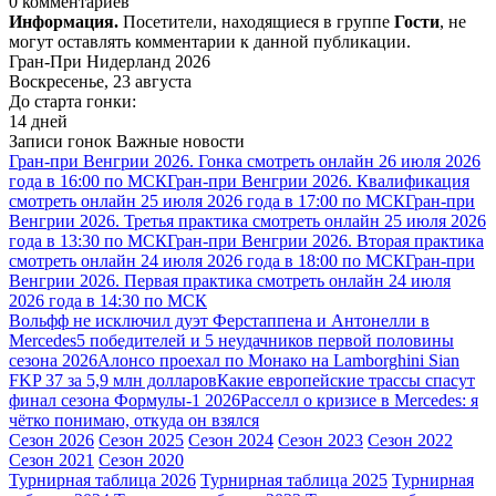
0 комментариев
Информация.
Посетители, находящиеся в группе
Гости
, не
могут оставлять комментарии к данной публикации.
Гран-При Нидерланд 2026
Воскресенье, 23 августа
До старта гонки:
14 дней
Записи гонок
Важные новости
Гран-при Венгрии 2026. Гонка смотреть онлайн 26 июля 2026
года в 16:00 по МСК
Гран-при Венгрии 2026. Квалификация
смотреть онлайн 25 июля 2026 года в 17:00 по МСК
Гран-при
Венгрии 2026. Третья практика смотреть онлайн 25 июля 2026
года в 13:30 по МСК
Гран-при Венгрии 2026. Вторая практика
смотреть онлайн 24 июля 2026 года в 18:00 по МСК
Гран-при
Венгрии 2026. Первая практика смотреть онлайн 24 июля
2026 года в 14:30 по МСК
Вольфф не исключил дуэт Ферстаппена и Антонелли в
Mercedes
5 победителей и 5 неудачников первой половины
сезона 2026
Алонсо проехал по Монако на Lamborghini Sian
FKP 37 за 5,9 млн долларов
Какие европейские трассы спасут
финал сезона Формулы-1 2026
Расселл о кризисе в Mercedes: я
чётко понимаю, откуда он взялся
Сезон 2026
Сезон 2025
Сезон 2024
Сезон 2023
Сезон 2022
Сезон 2021
Сезон 2020
Турнирная таблица 2026
Турнирная таблица 2025
Турнирная