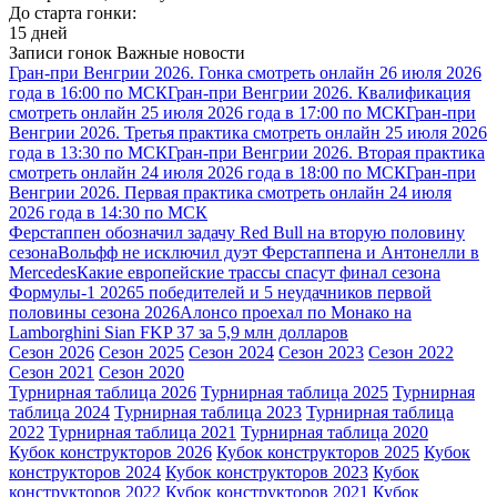
До старта гонки:
15 дней
Записи гонок
Важные новости
Гран-при Венгрии 2026. Гонка смотреть онлайн 26 июля 2026
года в 16:00 по МСК
Гран-при Венгрии 2026. Квалификация
смотреть онлайн 25 июля 2026 года в 17:00 по МСК
Гран-при
Венгрии 2026. Третья практика смотреть онлайн 25 июля 2026
года в 13:30 по МСК
Гран-при Венгрии 2026. Вторая практика
смотреть онлайн 24 июля 2026 года в 18:00 по МСК
Гран-при
Венгрии 2026. Первая практика смотреть онлайн 24 июля
2026 года в 14:30 по МСК
Ферстаппен обозначил задачу Red Bull на вторую половину
сезона
Вольфф не исключил дуэт Ферстаппена и Антонелли в
Mercedes
Какие европейские трассы спасут финал сезона
Формулы-1 2026
5 победителей и 5 неудачников первой
половины сезона 2026
Алонсо проехал по Монако на
Lamborghini Sian FKP 37 за 5,9 млн долларов
Сезон 2026
Сезон 2025
Сезон 2024
Сезон 2023
Сезон 2022
Сезон 2021
Сезон 2020
Турнирная таблица 2026
Турнирная таблица 2025
Турнирная
таблица 2024
Турнирная таблица 2023
Турнирная таблица
2022
Турнирная таблица 2021
Турнирная таблица 2020
Кубок конструкторов 2026
Кубок конструкторов 2025
Кубок
конструкторов 2024
Кубок конструкторов 2023
Кубок
конструкторов 2022
Кубок конструкторов 2021
Кубок