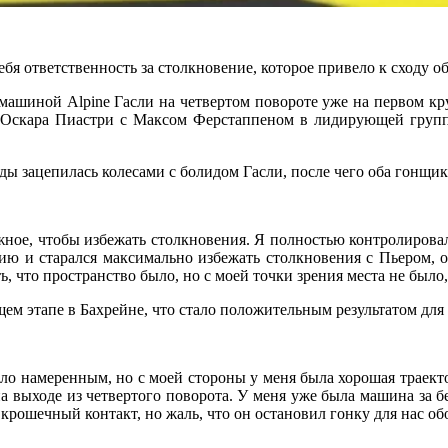
ебя ответственность за столкновение, которое привело к сходу 
 машиной Alpine Гасли на четвертом повороте уже на первом кр
ки Оскара Пиастри с Максом Ферстаппеном в лидирующей групп
 зацепилась колесами с болидом Гасли, после чего оба гонщика
жное, чтобы избежать столкновения. Я полностью контролировал 
ию и старался максимально избежать столкновения с Пьером, ос
ть, что пространство было, но с моей точки зрения места не было,
 этапе в Бахрейне, что стало положительным результатом для ф
было намеренным, но с моей стороны у меня была хорошая траекто
на выходе из четвертого поворота. У меня уже была машина за б
крошечный контакт, но жаль, что он остановил гонку для нас об