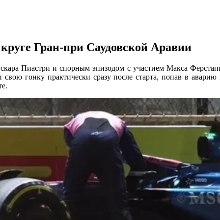
 круге Гран-при Саудовской Аравии
Оскара Пиастри и спорным эпизодом с участием Макса Ферстапп
свою гонку практически сразу после старта, попав в аварию 
е.