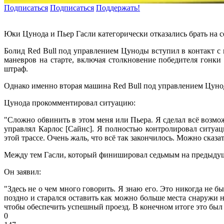
Подписаться
Подписаться
Поддержать!
Юки Цунода и Пьер Гасли категорически отказались брать на с
Болид Red Bull под управлением Цуноды вступил в контакт с
маневров на старте, включая столкновение победителя гон
штраф.
Однако именно вторая машина Red Bull под управлением Цуноды
Цунода прокомментировал ситуацию:
"Сложно обвинить в этом меня или Пьера. Я сделал всё возмо
управлял Карлос [Сайнс]. Я полностью контролировал ситуац
этой трассе. Очень жаль, что всё так закончилось. Можно сказа
Между тем Гасли, который финишировал седьмым на предыдущем
Он заявил:
"Здесь не о чем много говорить. Я знаю его. Это никогда не 
поздно и старался оставить как можно больше места снаружи 
чтобы обеспечить успешный проезд. В конечном итоге это был 
0