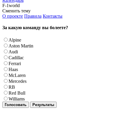
Календарь
F-1world
Сменить тему
О проекте
Правила
Контакты
За какую команду вы болеете?
Alpine
Aston Martin
Audi
Cadillac
Ferrari
Haas
McLaren
Mercedes
RB
Red Bull
Williams
Голосовать
Результаты