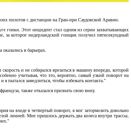
обоих пилотов с дистанции на Гран-при Саудовской Аравии.
уге гонки. Этот инцидент стал одним из серии захватывающих
е, за которое нидерландский гонщик получил пятисекундный
 оказались в барьерах.
скорость и не собирался врезаться в машину впереди, которой
обенно учитывая, что это, вероятно, самый узкий поворот на
 и я пытался замедлиться, чтобы избежать контакта."
ранцуза, также отказался признать свою вину.
рия на входе в четвертый поворот, я мог затормозить довольно
елой линией. Мне пришлось держать два колеса внутри трассы,
оих."