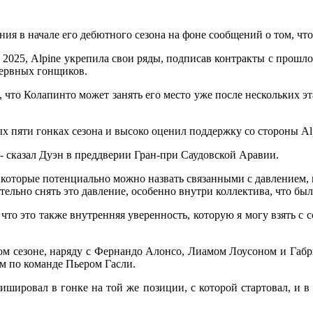
я в начале его дебютного сезона на фоне сообщений о том, что
н 2025, Alpine укрепила свои ряды, подписав контракты с прошл
зервных гонщиков.
 что Колапинто может занять его место уже после нескольких эта
х пяти гонках сезона и высоко оценил поддержку со стороны Al
 - сказал Дуэн в преддверии Гран-при Саудовской Аравии.
 которые потенциально можно назвать связанными с давлением, 
ельно снять это давление, особенно внутри коллектива, что был
 что это также внутренняя уверенность, которую я могу взять с 
ом сезоне, наряду с Фернандо Алонсо, Лиамом Лоусоном и Габри
м по команде Пьером Гасли.
ишировал в гонке на той же позиции, с которой стартовал, и 