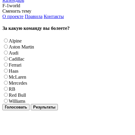
Календарь
F-1world
Сменить тему
О проекте
Правила
Контакты
За какую команду вы болеете?
Alpine
Aston Martin
Audi
Cadillac
Ferrari
Haas
McLaren
Mercedes
RB
Red Bull
Williams
Голосовать
Результаты