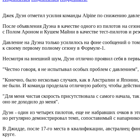
Джек Дуэн отметил усилия команды Alpine по снижению давлени
После объявления Дуэна в качестве одного из пилотов на сезо
с Полом Ароном и Кушем Майни в качестве тест-пилотов и ре
Давление на Дуэна только усилилось на фоне сообщений о том,
к своему первому полному сезону в Формуле-1.
Несмотря на внешний шум, Дуэн отлично проявил себя в первы
"Честно говоря, я не испытывал особых проблем с давлением",
"Конечно, было несколько случаев, как в Австралии и Японии,
не были. И команда проделала отличную работу, чтобы действит
"Для меня чистая скорость присутствовала с самого начала, так
оно не доходило до меня".
Дуэн - один из четырех пилотов, еще не набравших очков в эт
но регулярно демонстрировал темп, сопоставимый с напарнико
В Джидде, после 17-го места в квалификации, австралиец фин
круге.