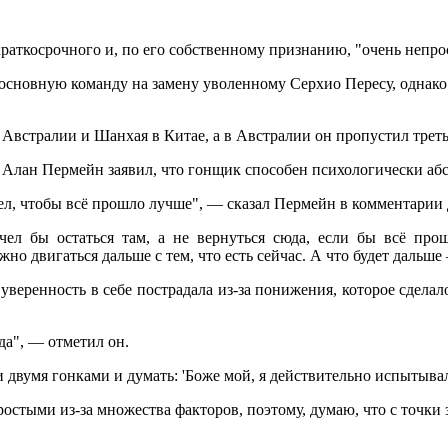
раткосрочного и, по его собственному признанию, "очень непрос
основную команду на замену уволенному Серхио Пересу, однако 
 Австралии и Шанхая в Китае, а в Австралии он пропустил треть
Алан Пермейн заявил, что гонщик способен психологически абст
отел, чтобы всё прошло лучше", — сказал Пермейн в комментарии
ел бы остаться там, а не вернуться сюда, если бы всё прош
жно двигаться дальше с тем, что есть сейчас. А что будет дальше 
о уверенность в себе пострадала из-за понижения, которое сдел
ода", — отметил он.
 двумя гонками и думать: 'Боже мой, я действительно испытывал
ростыми из-за множества факторов, поэтому, думаю, что с точки