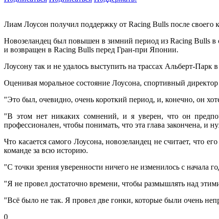
Лиам Лоусон получил поддержку от Racing Bulls после своего к
Новозеландец был повышен в зимний период из Racing Bulls в 
и возвращен в Racing Bulls перед Гран-при Японии.
Лоусону так и не удалось выступить на трассах Альберт-Парк в
Оценивая моральное состояние Лоусона, спортивный директор 
"Это был, очевидно, очень короткий период, и, конечно, он х
"В этом нет никаких сомнений, и я уверен, что он предпоч
профессионален, чтобы понимать, что эта глава закончена, и ну
Что касается самого Лоусона, новозеландец не считает, что ег
команде за всю историю.
"С точки зрения уверенности ничего не изменилось с начала г
"Я не провел достаточно времени, чтобы размышлять над этими
"Всё было не так. Я провел две гонки, которые были очень неп
0