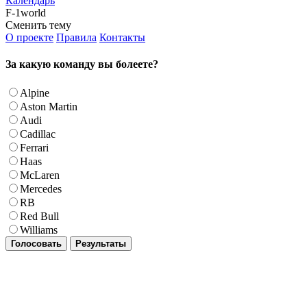
Календарь
F-1world
Сменить тему
О проекте
Правила
Контакты
За какую команду вы болеете?
Alpine
Aston Martin
Audi
Cadillac
Ferrari
Haas
McLaren
Mercedes
RB
Red Bull
Williams
Голосовать
Результаты