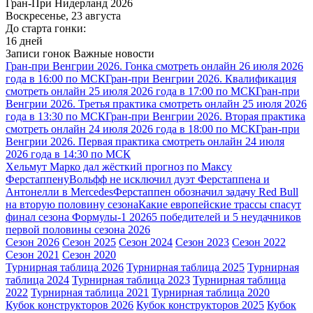
Гран-При Нидерланд 2026
Воскресенье, 23 августа
До старта гонки:
16 дней
Записи гонок
Важные новости
Гран-при Венгрии 2026. Гонка смотреть онлайн 26 июля 2026
года в 16:00 по МСК
Гран-при Венгрии 2026. Квалификация
смотреть онлайн 25 июля 2026 года в 17:00 по МСК
Гран-при
Венгрии 2026. Третья практика смотреть онлайн 25 июля 2026
года в 13:30 по МСК
Гран-при Венгрии 2026. Вторая практика
смотреть онлайн 24 июля 2026 года в 18:00 по МСК
Гран-при
Венгрии 2026. Первая практика смотреть онлайн 24 июля
2026 года в 14:30 по МСК
Хельмут Марко дал жёсткий прогноз по Максу
Ферстаппену
Вольфф не исключил дуэт Ферстаппена и
Антонелли в Mercedes
Ферстаппен обозначил задачу Red Bull
на вторую половину сезона
Какие европейские трассы спасут
финал сезона Формулы-1 2026
5 победителей и 5 неудачников
первой половины сезона 2026
Сезон 2026
Сезон 2025
Сезон 2024
Сезон 2023
Сезон 2022
Сезон 2021
Сезон 2020
Турнирная таблица 2026
Турнирная таблица 2025
Турнирная
таблица 2024
Турнирная таблица 2023
Турнирная таблица
2022
Турнирная таблица 2021
Турнирная таблица 2020
Кубок конструкторов 2026
Кубок конструкторов 2025
Кубок