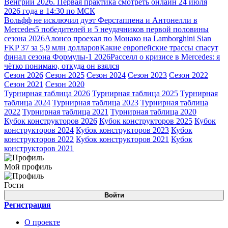
Венгрии 2026. Первая практика смотреть онлайн 24 июля
2026 года в 14:30 по МСК
Вольфф не исключил дуэт Ферстаппена и Антонелли в
Mercedes
5 победителей и 5 неудачников первой половины
сезона 2026
Алонсо проехал по Монако на Lamborghini Sian
FKP 37 за 5,9 млн долларов
Какие европейские трассы спасут
финал сезона Формулы-1 2026
Расселл о кризисе в Mercedes: я
чётко понимаю, откуда он взялся
Сезон 2026
Сезон 2025
Сезон 2024
Сезон 2023
Сезон 2022
Сезон 2021
Сезон 2020
Турнирная таблица 2026
Турнирная таблица 2025
Турнирная
таблица 2024
Турнирная таблица 2023
Турнирная таблица
2022
Турнирная таблица 2021
Турнирная таблица 2020
Кубок конструкторов 2026
Кубок конструкторов 2025
Кубок
конструкторов 2024
Кубок конструкторов 2023
Кубок
конструкторов 2022
Кубок конструкторов 2021
Кубок
конструкторов 2021
Мой профиль
Гости
Войти
Регистрация
О проекте