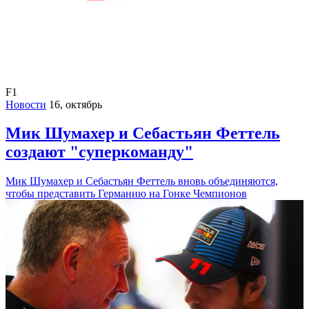
F1
Новости
16, октябрь
Мик Шумахер и Себастьян Феттель
создают "суперкоманду"
Мик Шумахер и Себастьян Феттель вновь объединяются,
чтобы представить Германию на Гонке Чемпионов