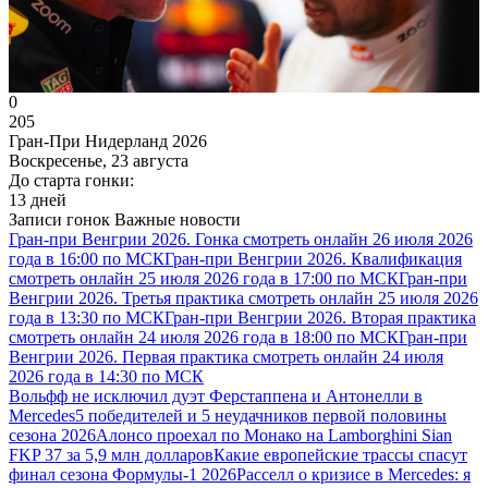
0
205
Гран-При Нидерланд 2026
Воскресенье, 23 августа
До старта гонки:
13 дней
Записи гонок
Важные новости
Гран-при Венгрии 2026. Гонка смотреть онлайн 26 июля 2026
года в 16:00 по МСК
Гран-при Венгрии 2026. Квалификация
смотреть онлайн 25 июля 2026 года в 17:00 по МСК
Гран-при
Венгрии 2026. Третья практика смотреть онлайн 25 июля 2026
года в 13:30 по МСК
Гран-при Венгрии 2026. Вторая практика
смотреть онлайн 24 июля 2026 года в 18:00 по МСК
Гран-при
Венгрии 2026. Первая практика смотреть онлайн 24 июля
2026 года в 14:30 по МСК
Вольфф не исключил дуэт Ферстаппена и Антонелли в
Mercedes
5 победителей и 5 неудачников первой половины
сезона 2026
Алонсо проехал по Монако на Lamborghini Sian
FKP 37 за 5,9 млн долларов
Какие европейские трассы спасут
финал сезона Формулы-1 2026
Расселл о кризисе в Mercedes: я