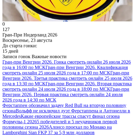
0
127
Гран-При Нидерланд 2026
Воскресенье, 23 августа
До старта гонки:
15 дней
Записи гонок
Важные новости
Гран-при Венгрии 2026. Гонка смотреть онлайн 26 июля 2026
года в 16:00 по МСК
Гран-при Венгрии 2026. Квалификация
смотреть онлайн 25 июля 2026 года в 17:00 по МСК
Гран-при
Венгрии 2026. Третья практика смотреть онлайн 25 июля 2026
года в 13:30 по МСК
Гран-при Венгрии 2026. Вторая практика
смотреть онлайн 24 июля 2026 года в 18:00 по МСК
Гран-при
Венгрии 2026. Первая практика смотреть онлайн 24 июля
2026 года в 14:30 по МСК
Ферстаппен обозначил задачу Red Bull на вторую половину
сезона
Вольфф не исключил дуэт Ферстаппена и Антонелли в
Mercedes
Какие европейские трассы спасут финал сезона
Формулы-1 2026
5 победителей и 5 неудачников первой
половины сезона 2026
Алонсо проехал по Монако на
Lamborghini Sian FKP 37 за 5,9 млн долларов