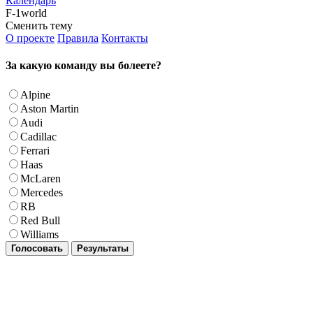
Календарь
F-1world
Сменить тему
О проекте
Правила
Контакты
За какую команду вы болеете?
Alpine
Aston Martin
Audi
Cadillac
Ferrari
Haas
McLaren
Mercedes
RB
Red Bull
Williams
Голосовать
Результаты