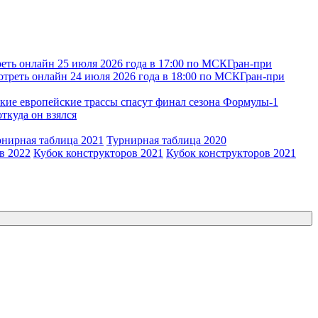
еть онлайн 25 июля 2026 года в 17:00 по МСК
Гран-при
отреть онлайн 24 июля 2026 года в 18:00 по МСК
Гран-при
кие европейские трассы спасут финал сезона Формулы-1
откуда он взялся
рнирная таблица 2021
Турнирная таблица 2020
в 2022
Кубок конструкторов 2021
Кубок конструкторов 2021