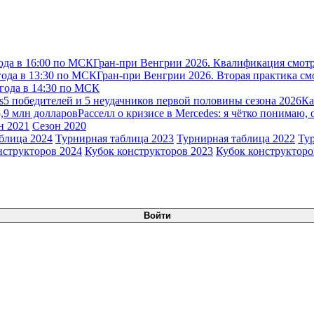
ода в 16:00 по МСК
Гран-при Венгрии 2026. Квалификация смотр
года в 13:30 по МСК
Гран-при Венгрии 2026. Вторая практика см
 года в 14:30 по МСК
s
5 победителей и 5 неудачников первой половины сезона 2026
Ка
5,9 млн долларов
Расселл о кризисе в Mercedes: я чётко понимаю, 
н 2021
Сезон 2020
блица 2024
Турнирная таблица 2023
Турнирная таблица 2022
Ту
нструкторов 2024
Кубок конструкторов 2023
Кубок конструкторо
Войти