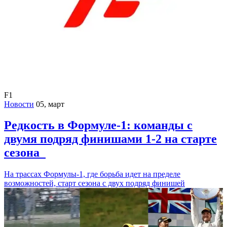
F1
Новости
05, март
Редкость в Формуле-1: команды с
двумя подряд финишами 1-2 на старте
сезона
На трассах Формулы-1, где борьба идет на пределе
возможностей, старт сезона с двух подряд финишей