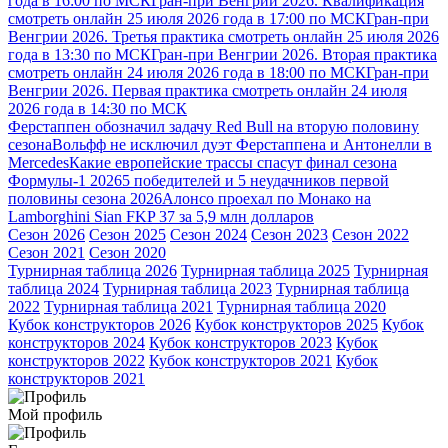
года в 16:00 по МСК
Гран-при Венгрии 2026. Квалификация
смотреть онлайн 25 июля 2026 года в 17:00 по МСК
Гран-при
Венгрии 2026. Третья практика смотреть онлайн 25 июля 2026
года в 13:30 по МСК
Гран-при Венгрии 2026. Вторая практика
смотреть онлайн 24 июля 2026 года в 18:00 по МСК
Гран-при
Венгрии 2026. Первая практика смотреть онлайн 24 июля
2026 года в 14:30 по МСК
Ферстаппен обозначил задачу Red Bull на вторую половину
сезона
Вольфф не исключил дуэт Ферстаппена и Антонелли в
Mercedes
Какие европейские трассы спасут финал сезона
Формулы-1 2026
5 победителей и 5 неудачников первой
половины сезона 2026
Алонсо проехал по Монако на
Lamborghini Sian FKP 37 за 5,9 млн долларов
Сезон 2026
Сезон 2025
Сезон 2024
Сезон 2023
Сезон 2022
Сезон 2021
Сезон 2020
Турнирная таблица 2026
Турнирная таблица 2025
Турнирная
таблица 2024
Турнирная таблица 2023
Турнирная таблица
2022
Турнирная таблица 2021
Турнирная таблица 2020
Кубок конструкторов 2026
Кубок конструкторов 2025
Кубок
конструкторов 2024
Кубок конструкторов 2023
Кубок
конструкторов 2022
Кубок конструкторов 2021
Кубок
конструкторов 2021
Мой профиль