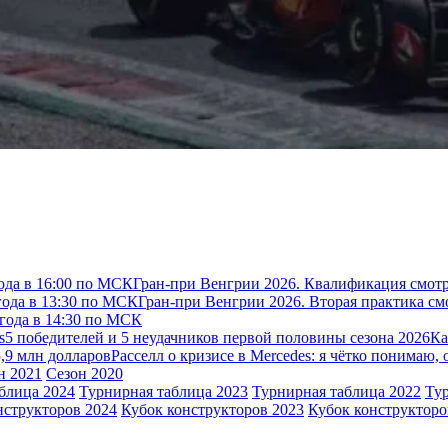
ода в 16:00 по МСК
Гран-при Венгрии 2026. Квалификация смотр
года в 13:30 по МСК
Гран-при Венгрии 2026. Вторая практика см
 года в 14:30 по МСК
s
5 победителей и 5 неудачников первой половины сезона 2026
Ка
5,9 млн долларов
Расселл о кризисе в Mercedes: я чётко понимаю, 
н 2021
Сезон 2020
блица 2024
Турнирная таблица 2023
Турнирная таблица 2022
Ту
нструкторов 2024
Кубок конструкторов 2023
Кубок конструкторо