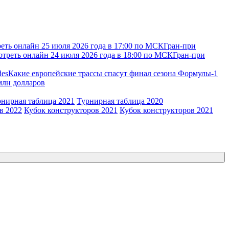
еть онлайн 25 июля 2026 года в 17:00 по МСК
Гран-при
отреть онлайн 24 июля 2026 года в 18:00 по МСК
Гран-при
des
Какие европейские трассы спасут финал сезона Формулы-1
 млн долларов
рнирная таблица 2021
Турнирная таблица 2020
в 2022
Кубок конструкторов 2021
Кубок конструкторов 2021