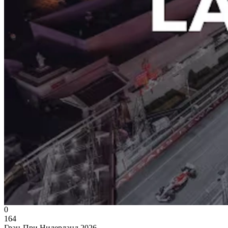
0
164
Гран-При Нидерланд 2026