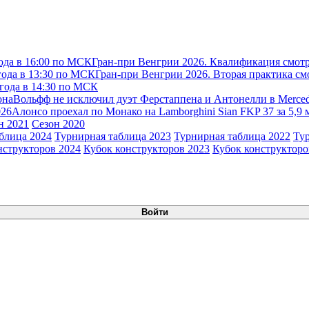
ода в 16:00 по МСК
Гран-при Венгрии 2026. Квалификация смотр
года в 13:30 по МСК
Гран-при Венгрии 2026. Вторая практика см
 года в 14:30 по МСК
она
Вольфф не исключил дуэт Ферстаппена и Антонелли в Merce
026
Алонсо проехал по Монако на Lamborghini Sian FKP 37 за 5,9
н 2021
Сезон 2020
блица 2024
Турнирная таблица 2023
Турнирная таблица 2022
Ту
нструкторов 2024
Кубок конструкторов 2023
Кубок конструкторо
Войти