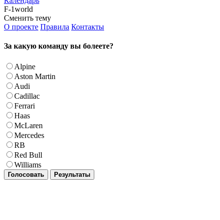
Календарь
F-1world
Сменить тему
О проекте
Правила
Контакты
За какую команду вы болеете?
Alpine
Aston Martin
Audi
Cadillac
Ferrari
Haas
McLaren
Mercedes
RB
Red Bull
Williams
Голосовать
Результаты