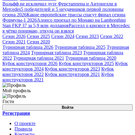
Вольфф не исключил дуэт Ферстаппена и Антонелли в
Mercedes
5 победителей и 5 неудачников первой половины
сезона 2026
Какие европейские трассы спасут финал сезона
Формулы-1 2026
Алонсо проехал по Монако на Lamborghini
Sian FKP 37 за 5,9 млн долларов
Расселл о кризисе в Mercedes:
я чётко понимаю, откуда он взялся
Сезон 2026
Сезон 2025
Сезон 2024
Сезон 2023
Сезон 2022
Сезон 2021
Сезон 2020
Турнирная таблица 2026
Турнирная таблица 2025
Турнирная
таблица 2024
Турнирная таблица 2023
Турнирная таблица
2022
Турнирная таблица 2021
Турнирная таблица 2020
Кубок конструкторов 2026
Кубок конструкторов 2025
Кубок
конструкторов 2024
Кубок конструкторов 2023
Кубок
конструкторов 2022
Кубок конструкторов 2021
Кубок
конструкторов 2021
Мой профиль
Гости
Войти
Регистрация
О проекте
Правила
Контакты