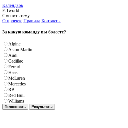
Календарь
F-1world
Сменить тему
О проекте
Правила
Контакты
За какую команду вы болеете?
Alpine
Aston Martin
Audi
Cadillac
Ferrari
Haas
McLaren
Mercedes
RB
Red Bull
Williams
Голосовать
Результаты