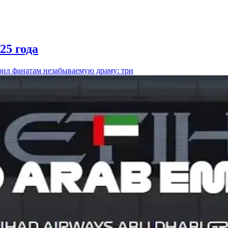
25 года
рил фанатам незабываемую драму: три