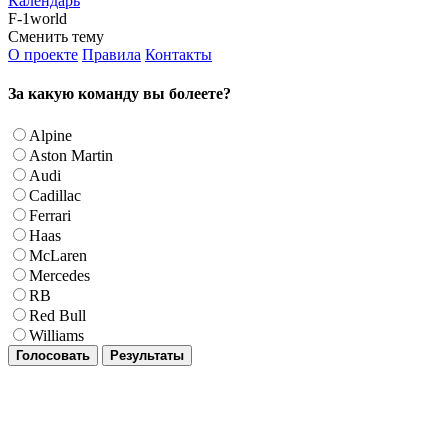
Календарь
F-1world
Сменить тему
О проекте
Правила
Контакты
За какую команду вы болеете?
Alpine
Aston Martin
Audi
Cadillac
Ferrari
Haas
McLaren
Mercedes
RB
Red Bull
Williams
Голосовать
Результаты