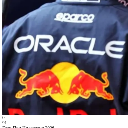
0
91
Гран-При Нидерланд 2026