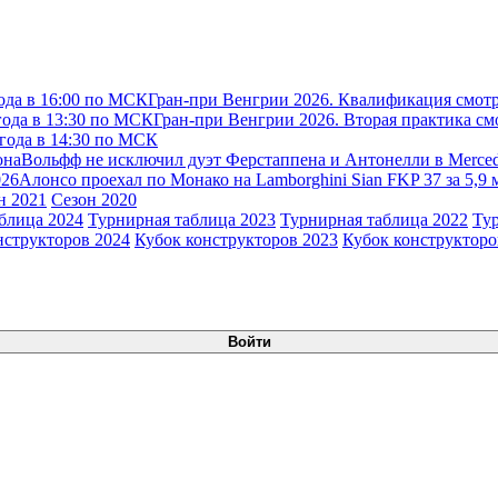
ода в 16:00 по МСК
Гран-при Венгрии 2026. Квалификация смотр
года в 13:30 по МСК
Гран-при Венгрии 2026. Вторая практика см
 года в 14:30 по МСК
она
Вольфф не исключил дуэт Ферстаппена и Антонелли в Merce
026
Алонсо проехал по Монако на Lamborghini Sian FKP 37 за 5,9
н 2021
Сезон 2020
блица 2024
Турнирная таблица 2023
Турнирная таблица 2022
Ту
нструкторов 2024
Кубок конструкторов 2023
Кубок конструкторо
Войти