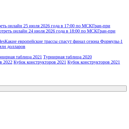
еть онлайн 25 июля 2026 года в 17:00 по МСК
Гран-при
отреть онлайн 24 июля 2026 года в 18:00 по МСК
Гран-при
des
Какие европейские трассы спасут финал сезона Формулы-1
 млн долларов
рнирная таблица 2021
Турнирная таблица 2020
в 2022
Кубок конструкторов 2021
Кубок конструкторов 2021