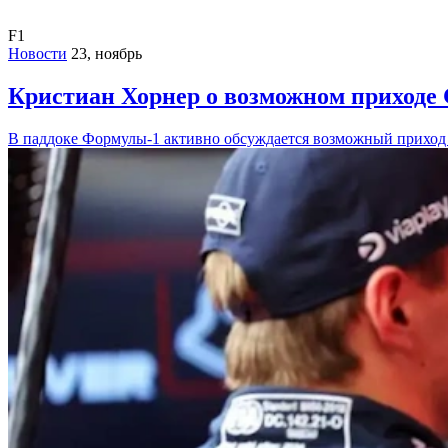
F1
Новости
23, ноябрь
Кристиан Хорнер о возможном приходе 
В паддоке Формулы-1 активно обсуждается возможный приход G