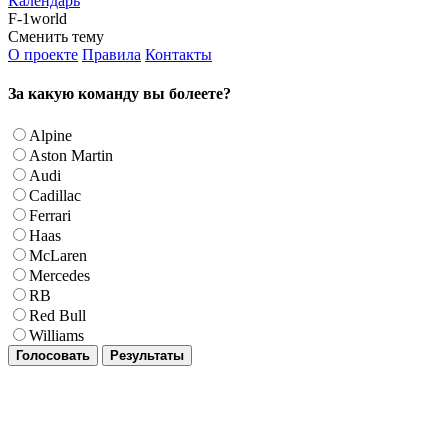
Календарь
F-1world
Сменить тему
О проекте
Правила
Контакты
За какую команду вы болеете?
Alpine
Aston Martin
Audi
Cadillac
Ferrari
Haas
McLaren
Mercedes
RB
Red Bull
Williams
Голосовать
Результаты