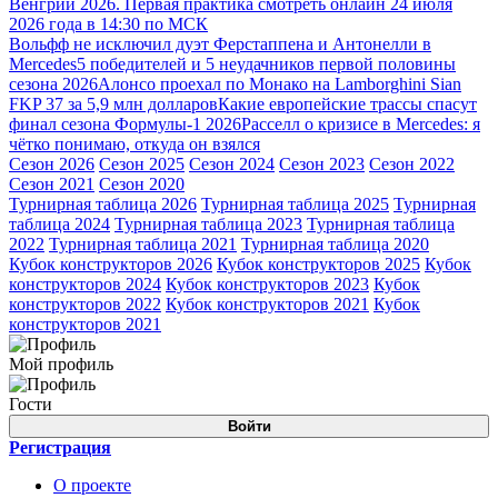
Венгрии 2026. Первая практика смотреть онлайн 24 июля
2026 года в 14:30 по МСК
Вольфф не исключил дуэт Ферстаппена и Антонелли в
Mercedes
5 победителей и 5 неудачников первой половины
сезона 2026
Алонсо проехал по Монако на Lamborghini Sian
FKP 37 за 5,9 млн долларов
Какие европейские трассы спасут
финал сезона Формулы-1 2026
Расселл о кризисе в Mercedes: я
чётко понимаю, откуда он взялся
Сезон 2026
Сезон 2025
Сезон 2024
Сезон 2023
Сезон 2022
Сезон 2021
Сезон 2020
Турнирная таблица 2026
Турнирная таблица 2025
Турнирная
таблица 2024
Турнирная таблица 2023
Турнирная таблица
2022
Турнирная таблица 2021
Турнирная таблица 2020
Кубок конструкторов 2026
Кубок конструкторов 2025
Кубок
конструкторов 2024
Кубок конструкторов 2023
Кубок
конструкторов 2022
Кубок конструкторов 2021
Кубок
конструкторов 2021
Мой профиль
Гости
Войти
Регистрация
О проекте