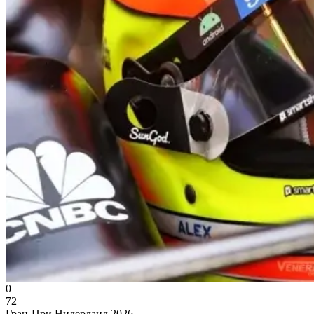
0
72
Гран-При Нидерланд 2026