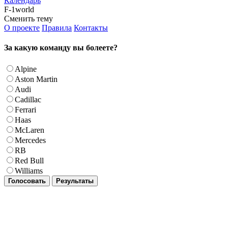
Календарь
F-1world
Сменить тему
О проекте
Правила
Контакты
За какую команду вы болеете?
Alpine
Aston Martin
Audi
Cadillac
Ferrari
Haas
McLaren
Mercedes
RB
Red Bull
Williams
Голосовать
Результаты