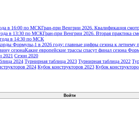
ода в 16:00 по МСК
Гран-при Венгрии 2026. Квалификация смотр
года в 13:30 по МСК
Гран-при Венгрии 2026. Вторая практика см
 года в 14:30 по МСК
корды Формулы-1 в 2026 году: главные цифры сезона к летнему 
вину сезона
Какие европейские трассы спасут финал сезона Фор
н 2021
Сезон 2020
блица 2024
Турнирная таблица 2023
Турнирная таблица 2022
Ту
нструкторов 2024
Кубок конструкторов 2023
Кубок конструкторо
Войти