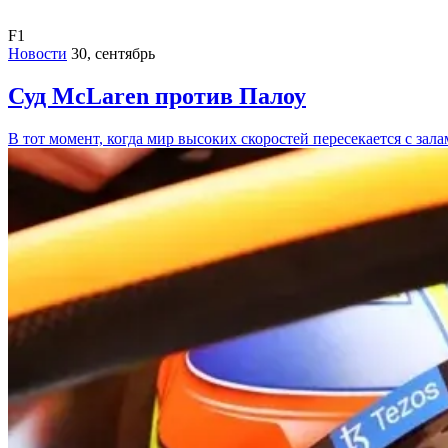
F1
Новости
30, сентябрь
Суд McLaren против Палоу
В тот момент, когда мир высоких скоростей пересекается с зал