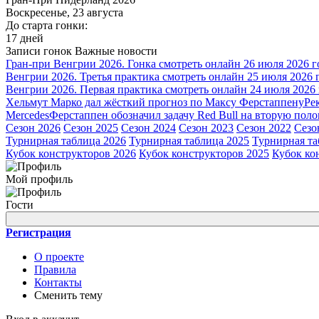
Воскресенье, 23 августа
До старта гонки:
17 дней
Записи гонок
Важные новости
Гран-при Венгрии 2026. Гонка смотреть онлайн 26 июля 2026 г
Венгрии 2026. Третья практика смотреть онлайн 25 июля 2026 
Венгрии 2026. Первая практика смотреть онлайн 24 июля 2026
Хельмут Марко дал жёсткий прогноз по Максу Ферстаппену
Ре
Mercedes
Ферстаппен обозначил задачу Red Bull на вторую поло
Сезон 2026
Сезон 2025
Сезон 2024
Сезон 2023
Сезон 2022
Сезо
Турнирная таблица 2026
Турнирная таблица 2025
Турнирная та
Кубок конструкторов 2026
Кубок конструкторов 2025
Кубок ко
Мой профиль
Гости
Регистрация
О проекте
Правила
Контакты
Сменить тему