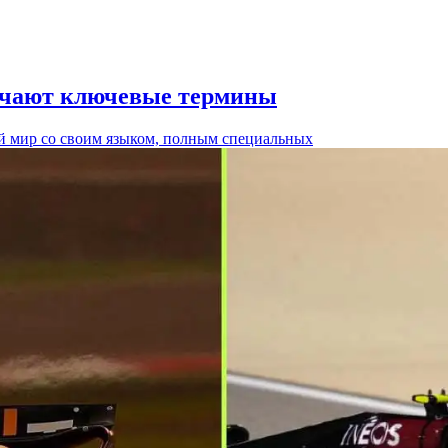
начают ключевые термины
ый мир со своим языком, полным специальных