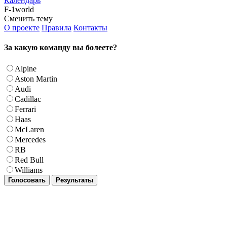
Календарь
F-1world
Сменить тему
О проекте
Правила
Контакты
За какую команду вы болеете?
Alpine
Aston Martin
Audi
Cadillac
Ferrari
Haas
McLaren
Mercedes
RB
Red Bull
Williams
Голосовать
Результаты