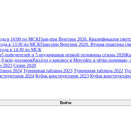
ода в 16:00 по МСК
Гран-при Венгрии 2026. Квалификация смотр
года в 13:30 по МСК
Гран-при Венгрии 2026. Вторая практика см
 года в 14:30 по МСК
s
5 победителей и 5 неудачников первой половины сезона 2026
Ка
5,9 млн долларов
Расселл о кризисе в Mercedes: я чётко понимаю, 
н 2021
Сезон 2020
блица 2024
Турнирная таблица 2023
Турнирная таблица 2022
Ту
нструкторов 2024
Кубок конструкторов 2023
Кубок конструкторо
Войти