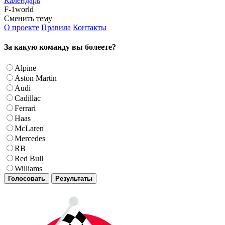
Календарь
F-1world
Сменить тему
О проекте
Правила
Контакты
За какую команду вы болеете?
Alpine
Aston Martin
Audi
Cadillac
Ferrari
Haas
McLaren
Mercedes
RB
Red Bull
Williams
Голосовать
Результаты