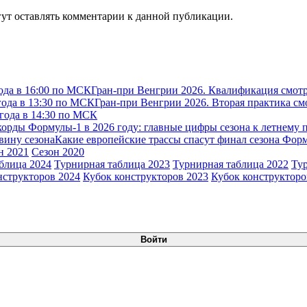
огут оставлять комментарии к данной публикации.
ода в 16:00 по МСК
Гран-при Венгрии 2026. Квалификация смотр
года в 13:30 по МСК
Гран-при Венгрии 2026. Вторая практика см
 года в 14:30 по МСК
корды Формулы-1 в 2026 году: главные цифры сезона к летнему 
вину сезона
Какие европейские трассы спасут финал сезона Фор
н 2021
Сезон 2020
блица 2024
Турнирная таблица 2023
Турнирная таблица 2022
Ту
нструкторов 2024
Кубок конструкторов 2023
Кубок конструкторо
Войти