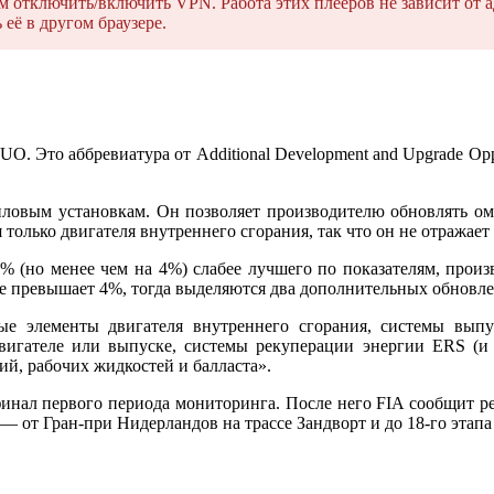
тключить/включить VPN. Работа этих плееров не зависит от а
её в другом браузере.
 Это аббревиатура от Additional Development and Upgrade Oppo
овым установкам. Он позволяет производителю обновлять омол
я только двигателя внутреннего сгорания, так что он не отража
2% (но менее чем на 4%) слабее лучшего по показателям, про
е превышает 4%, тогда выделяются два дополнительных обновле
е элементы двигателя внутреннего сгорания, системы выпуск
двигателе или выпуске, системы рекуперации энергии ERS (
й, рабочих жидкостей и балласта».
финал первого периода мониторинга. После него FIA сообщит
— от Гран-при Нидерландов на трассе Зандворт и до 18-го этапа