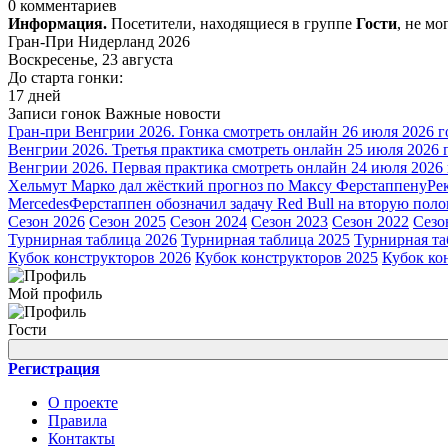
0 комментариев
Информация.
Посетители, находящиеся в группе
Гости
, не м
Гран-При Нидерланд 2026
Воскресенье, 23 августа
До старта гонки:
17 дней
Записи гонок
Важные новости
Гран-при Венгрии 2026. Гонка смотреть онлайн 26 июля 2026 г
Венгрии 2026. Третья практика смотреть онлайн 25 июля 2026 
Венгрии 2026. Первая практика смотреть онлайн 24 июля 2026
Хельмут Марко дал жёсткий прогноз по Максу Ферстаппену
Ре
Mercedes
Ферстаппен обозначил задачу Red Bull на вторую поло
Сезон 2026
Сезон 2025
Сезон 2024
Сезон 2023
Сезон 2022
Сезо
Турнирная таблица 2026
Турнирная таблица 2025
Турнирная та
Кубок конструкторов 2026
Кубок конструкторов 2025
Кубок ко
Мой профиль
Гости
Регистрация
О проекте
Правила
Контакты