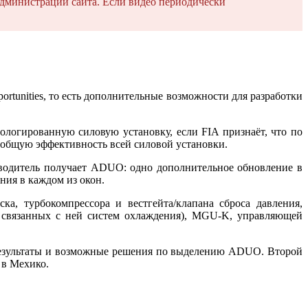
дминистрации сайта. Если видео периодически
rtunities, то есть дополнительные возможности для разработки
огированную силовую установку, если FIA признаёт, что по
ет общую эффективность всей силовой установки.
изводитель получает ADUO: одно дополнительное обновление в
ния в каждом из окон.
а, турбокомпрессора и вестгейта/клапана сброса давления,
и связанных с ней систем охлаждения), MGU-K, управляющей
 результаты и возможные решения по выделению ADUO. Второй
 в Мехико.