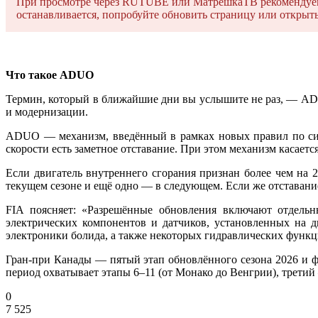
При просмотре через RUTUBE или МатрёшкаТВ рекомендуем о
останавливается, попробуйте обновить страницу или открыть 
Что такое ADUO
Термин, который в ближайшие дни вы услышите не раз, — ADUO.
и модернизации.
ADUO — механизм, введённый в рамках новых правил по сил
скорости есть заметное отставание. При этом механизм касаетс
Если двигатель внутреннего сгорания признан более чем на 
текущем сезоне и ещё одно — в следующем. Если же отставани
FIA поясняет: «Разрешённые обновления включают отдельны
электрических компонентов и датчиков, установленных на 
электроники болида, а также некоторых гидравлических функци
Гран-при Канады — пятый этап обновлённого сезона 2026 и 
период охватывает этапы 6–11 (от Монако до Венгрии), третий 
0
7 525