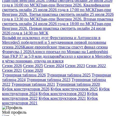
Гран-при Венгрии 2026. Гонка смотреть онлайн 26 июля 2026
года в 16:00 по МСК
Гран-при Венгрии 2026. Квалификация
смотреть онлайн 25 июля 2026 года в 17:00 по МСК
Гран-при
Венгрии 2026. Третья практика смотреть онлайн 25 июля 2026
года в 13:30 по МСК
Гран-при Венгрии 2026. Вторая практика
смотреть онлайн 24 июля 2026 года в 18:00 по МСК
Гран-при
Венгрии 2026. Первая практика смотреть онлайн 24 июля
2026 года в 14:30 по МСК
Вольфф не исключил дуэт Ферстаппена и Антонелли в
Mercedes
5 победителей и 5 неудачников первой половины
сезона 2026
Какие европейские трассы спасут финал сезона
Формулы-1 2026
Алонсо проехал по Монако на Lamborghini
Sian FKP 37 за 5,9 млн долларов
Расселл о кризисе в Mercedes:
я чётко понимаю, откуда он взялся
Сезон 2026
Сезон 2025
Сезон 2024
Сезон 2023
Сезон 2022
Сезон 2021
Сезон 2020
Турнирная таблица 2026
Турнирная таблица 2025
Турнирная
таблица 2024
Турнирная таблица 2023
Турнирная таблица
2022
Турнирная таблица 2021
Турнирная таблица 2020
Кубок конструкторов 2026
Кубок конструкторов 2025
Кубок
конструкторов 2024
Кубок конструкторов 2023
Кубок
конструкторов 2022
Кубок конструкторов 2021
Кубок
конструкторов 2021
Мой профиль