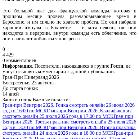
Это большой шаг для французской команды, которая в
прошлом месяце провела разочаровывающее время в
Барселоне, и им сильно не хватало пробега. Но они набрали
хороший импульс в Бахрейне — и хотя неясно, где они
находятся в иерархии, внутри команды есть облегчение, что
они начинают добиваться прогресса.
0
4 429
0 комментариев
Информация.
Посетители, находящиеся в группе
Гости
, не
могут оставлять комментарии к данной публикации.
Гран-При Нидерланд 2026
Воскресенье, 23 августа
До старта гонки:
14 дней
Записи гонок
Важные новости
Гран-при Венгрии 2026. Гонка смотреть онлайн 26 июля 2026
года в 16:00 по МСК
Гран-при Венгрии 2026. Квалификация
смотреть онлайн 25 июля 2026 года в 17:00 по МСК
Гран-при
Венгрии 2026. Третья практика смотреть онлайн 25 июля 2026
года в 13:30 по МСК
Гран-при Венгрии 2026. Вторая практика
смотреть онлайн 24 июля 2026 года в 18:00 по МСК
Гран-при
Венгрии 2026. Первая практика смотреть онлайн 24 июля