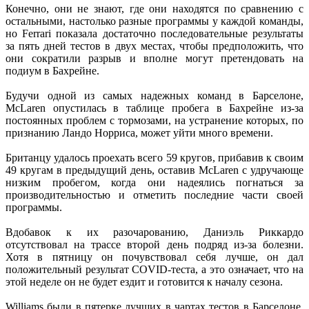
Конечно, они не знают, где они находятся по сравнению с
остальными, настолько разные программы у каждой команды,
но Ferrari показала достаточно последовательные результаты
за пять дней тестов в двух местах, чтобы предположить, что
они сократили разрыв и вполне могут претендовать на
подиум в Бахрейне.
Будучи одной из самых надежных команд в Барселоне,
McLaren опустилась в таблице пробега в Бахрейне из-за
постоянных проблем с тормозами, на устранение которых, по
признанию Ландо Норриса, может уйти много времени.
Британцу удалось проехать всего 59 кругов, прибавив к своим
49 кругам в предыдущий день, оставив McLaren с удручающе
низким пробегом, когда они надеялись погнаться за
производительностью и отметить последние части своей
программы.
Вдобавок к их разочарованию, Даниэль Риккардо
отсутствовал на трассе второй день подряд из-за болезни.
Хотя в пятницу он почувствовал себя лучше, он дал
положительный результат COVID-теста, а это означает, что на
этой неделе он не будет ездит и готовится к началу сезона.
Williams были в пятерке лучших в чартах тестов в Барселоне,