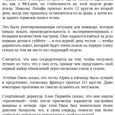
но, как у McLaren, их стабильность на этой неделе резко
упали. Николас Латифи проехал всего 12 кругов во второй
день, когда ему пришлось остановиться из-за дыма, а затем из-
за задних тормозов пошел огонь.
Это была разочаровывающая ситуация для команды, которая
начала искать производительность и экспериментировать с
большим количеством настроек. Они надеются взяться за дело
первым делом в субботу — в последний день тестов — чтобы
доработать пакет, который будет очень похож на первую гонку
сезона на том же месте на следующей неделе.
Считается, что они сосредоточатся на том, чтобы получить
лучшее из того, что у них есть, прежде чем представить свой
первый набор обновлений через несколько гонок в сезоне.
Эстебан Окон сказал, что тесты Alpine в пятницу была лучшей
в предсезонке, поскольку француз проехал 111 кругов. Даже
некоторые проблемы не смогли ослабить их энтузиазм.
Спортивный директор Алан Пермейн сказал, что они нашли
«приличный» темп после просмотра вариантов настройки
машины в четверг, при этом Окон был значительно более
доволен балансом, что, в свою очередь, помогло ему более
стабильно добиваться результатов в свой последний.