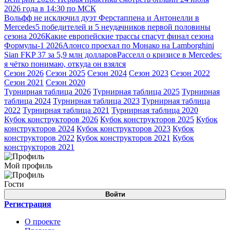
2026 года в 14:30 по МСК
Вольфф не исключил дуэт Ферстаппена и Антонелли в
Mercedes
5 победителей и 5 неудачников первой половины
сезона 2026
Какие европейские трассы спасут финал сезона
Формулы-1 2026
Алонсо проехал по Монако на Lamborghini
Sian FKP 37 за 5,9 млн долларов
Расселл о кризисе в Mercedes:
я чётко понимаю, откуда он взялся
Сезон 2026
Сезон 2025
Сезон 2024
Сезон 2023
Сезон 2022
Сезон 2021
Сезон 2020
Турнирная таблица 2026
Турнирная таблица 2025
Турнирная
таблица 2024
Турнирная таблица 2023
Турнирная таблица
2022
Турнирная таблица 2021
Турнирная таблица 2020
Кубок конструкторов 2026
Кубок конструкторов 2025
Кубок
конструкторов 2024
Кубок конструкторов 2023
Кубок
конструкторов 2022
Кубок конструкторов 2021
Кубок
конструкторов 2021
Мой профиль
Гости
Войти
Регистрация
О проекте