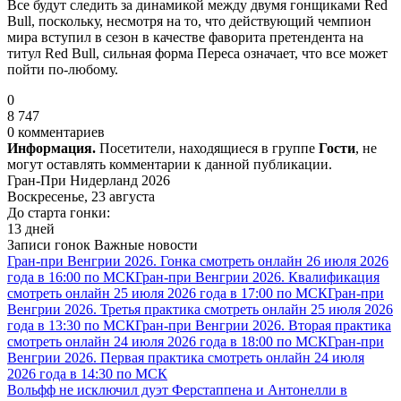
Все будут следить за динамикой между двумя гонщиками Red
Bull, поскольку, несмотря на то, что действующий чемпион
мира вступил в сезон в качестве фаворита претендента на
титул Red Bull, сильная форма Переса означает, что все может
пойти по-любому.
0
8 747
0 комментариев
Информация.
Посетители, находящиеся в группе
Гости
, не
могут оставлять комментарии к данной публикации.
Гран-При Нидерланд 2026
Воскресенье, 23 августа
До старта гонки:
13 дней
Записи гонок
Важные новости
Гран-при Венгрии 2026. Гонка смотреть онлайн 26 июля 2026
года в 16:00 по МСК
Гран-при Венгрии 2026. Квалификация
смотреть онлайн 25 июля 2026 года в 17:00 по МСК
Гран-при
Венгрии 2026. Третья практика смотреть онлайн 25 июля 2026
года в 13:30 по МСК
Гран-при Венгрии 2026. Вторая практика
смотреть онлайн 24 июля 2026 года в 18:00 по МСК
Гран-при
Венгрии 2026. Первая практика смотреть онлайн 24 июля
2026 года в 14:30 по МСК
Вольфф не исключил дуэт Ферстаппена и Антонелли в