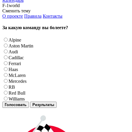
Календарь
F-1world
Сменить тему
О проекте
Правила
Контакты
За какую команду вы болеете?
Alpine
Aston Martin
Audi
Cadillac
Ferrari
Haas
McLaren
Mercedes
RB
Red Bull
Williams
Голосовать
Результаты