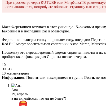
При просмотре через RUTUBE или МатрёшкаТВ рекомендуем о
останавливается, попробуйте обновить страницу или открыть 
Макс Ферстаппен вступает в этот уик-энд с 15–очковым преим
Бахрейне и в последний раз в Мельбурне.
Ферстаппен выиграл гонку в прошлом году, опередив Переса и 
Red Bull могут бросить вызов соперники Aston Martin, Mercedes и
Поскольку это пересмотренный формат спринта, пилоты и их ко
пройдет квалификация для Спринта позже вечером.
10
90 312
10 комментариев
Информация.
Посетители, находящиеся в группе
Гости
, не м
Ana
29, апрель
а на английском что ли не будет?(