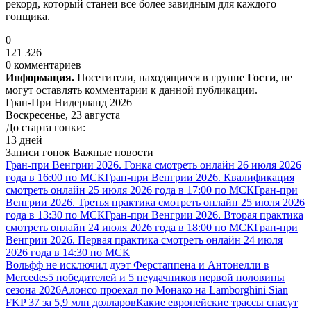
рекорд, который станеи все более завидным для каждого
гонщика.
0
121 326
0 комментариев
Информация.
Посетители, находящиеся в группе
Гости
, не
могут оставлять комментарии к данной публикации.
Гран-При Нидерланд 2026
Воскресенье, 23 августа
До старта гонки:
13 дней
Записи гонок
Важные новости
Гран-при Венгрии 2026. Гонка смотреть онлайн 26 июля 2026
года в 16:00 по МСК
Гран-при Венгрии 2026. Квалификация
смотреть онлайн 25 июля 2026 года в 17:00 по МСК
Гран-при
Венгрии 2026. Третья практика смотреть онлайн 25 июля 2026
года в 13:30 по МСК
Гран-при Венгрии 2026. Вторая практика
смотреть онлайн 24 июля 2026 года в 18:00 по МСК
Гран-при
Венгрии 2026. Первая практика смотреть онлайн 24 июля
2026 года в 14:30 по МСК
Вольфф не исключил дуэт Ферстаппена и Антонелли в
Mercedes
5 победителей и 5 неудачников первой половины
сезона 2026
Алонсо проехал по Монако на Lamborghini Sian
FKP 37 за 5,9 млн долларов
Какие европейские трассы спасут