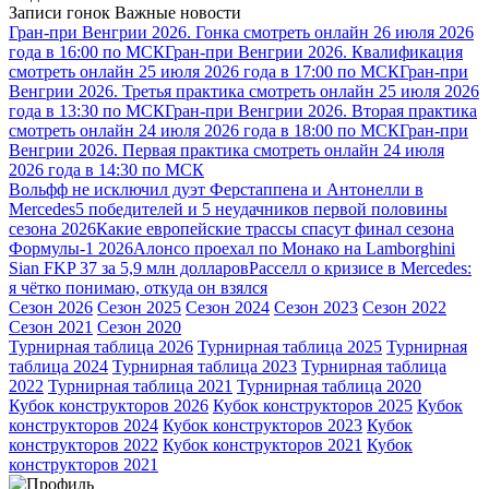
Записи гонок
Важные новости
Гран-при Венгрии 2026. Гонка смотреть онлайн 26 июля 2026
года в 16:00 по МСК
Гран-при Венгрии 2026. Квалификация
смотреть онлайн 25 июля 2026 года в 17:00 по МСК
Гран-при
Венгрии 2026. Третья практика смотреть онлайн 25 июля 2026
года в 13:30 по МСК
Гран-при Венгрии 2026. Вторая практика
смотреть онлайн 24 июля 2026 года в 18:00 по МСК
Гран-при
Венгрии 2026. Первая практика смотреть онлайн 24 июля
2026 года в 14:30 по МСК
Вольфф не исключил дуэт Ферстаппена и Антонелли в
Mercedes
5 победителей и 5 неудачников первой половины
сезона 2026
Какие европейские трассы спасут финал сезона
Формулы-1 2026
Алонсо проехал по Монако на Lamborghini
Sian FKP 37 за 5,9 млн долларов
Расселл о кризисе в Mercedes:
я чётко понимаю, откуда он взялся
Сезон 2026
Сезон 2025
Сезон 2024
Сезон 2023
Сезон 2022
Сезон 2021
Сезон 2020
Турнирная таблица 2026
Турнирная таблица 2025
Турнирная
таблица 2024
Турнирная таблица 2023
Турнирная таблица
2022
Турнирная таблица 2021
Турнирная таблица 2020
Кубок конструкторов 2026
Кубок конструкторов 2025
Кубок
конструкторов 2024
Кубок конструкторов 2023
Кубок
конструкторов 2022
Кубок конструкторов 2021
Кубок
конструкторов 2021