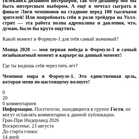
увлекаюсь дизайном интерьеров, так что дизайнер мог бы
быть интересным выбором. А ещё я мечтал сыграть в
финале Лиги чемпионов на стадионе перед 100 тысячами
зрителей! Или попробовать себя в роли трейдера на Уолл-
стрит — эта работа полна адреналина и давления, что,
думаю, было бы круто ощутить.
Какой момент в Формуле-1 для тебя самый значимый?
Монца 2020 — моя первая победа в Формуле-1 и самый
незабываемый момент в карьере на данный момент!
Где ты видишь себя через пять лет?
Чемпион мира в Формуле-1. Это единственная цель,
которая меня по-настоящему волнует!
0
20
0 комментариев
Информация.
Посетители, находящиеся в группе
Гости
, не
могут оставлять комментарии к данной публикации.
Гран-При Нидерланд 2026
Воскресенье, 23 августа
До старта гонки:
14 дней