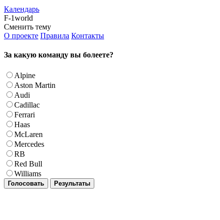
Календарь
F-1world
Сменить тему
О проекте
Правила
Контакты
За какую команду вы болеете?
Alpine
Aston Martin
Audi
Cadillac
Ferrari
Haas
McLaren
Mercedes
RB
Red Bull
Williams
Голосовать
Результаты