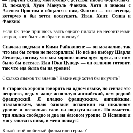
И, пожалуй, Хуан Мануэль Фанхио. Хотя я знаком с
Аленом Простом и общался с ним, Фанхио — это легенда,
которую я бы хотел послушать. Итак, Хант, Сенна и
Фанхио!
Если бы тебе пришлось взять одного пилота на необитаемый
остров, кого бы ты выбрал и почему?
Сначала подумал о Кими Райкконене — он молчалив, так
что мы бы точно не поссорились! Но всё же выберу Шарля
Леклера, потому что мы хорошо знаем друг друга, и с ним
было бы веселее. Или Юки Цуноду — он отлично готовит,
так что еда была бы на уровне!
Сколько языков ты знаешь? Какие ещё хотел бы выучить?
Я стараюсь хорошо говорить на одном языке, но сейчас это
непросто, ведь я чаще использую английский, чем родной
французский. Я владею французским, английским,
итальянским, знаю базовый испанский на школьном
уровне и несколько слов на португальском. Получается,
три языка свободно и два на базовом уровне. В Испании я
могу заказать пиво, и меня поймут!
Какой твой любимый фильм или сериал?