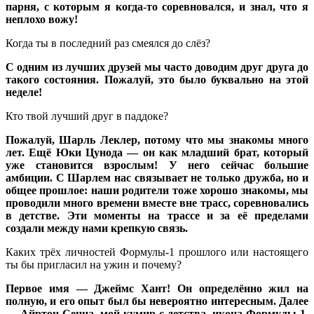
парня, с которым я когда-то соревновался, и знал, что я
неплохо вожу!
Когда ты в последний раз смеялся до слёз?
С одним из лучших друзей мы часто доводим друг друга до
такого состояния. Пожалуй, это было буквально на этой
неделе!
Кто твой лучший друг в паддоке?
Пожалуй, Шарль Леклер, потому что мы знакомы много
лет. Ещё Юки Цунода — он как младший брат, который
уже становится взрослым! У него сейчас большие
амбиции. С Шарлем нас связывает не только дружба, но и
общее прошлое: наши родители тоже хорошо знакомы, мы
проводили много времени вместе вне трасс, соревновались
в детстве. Эти моменты на трассе и за её пределами
создали между нами крепкую связь.
Каких трёх личностей Формулы-1 прошлого или настоящего
ты бы пригласил на ужин и почему?
Первое имя — Джеймс Хант! Он определённо жил на
полную, и его опыт был бы невероятно интересным. Далее
— Айртон Сенна, мой кумир с детства, икона Формулы-1.