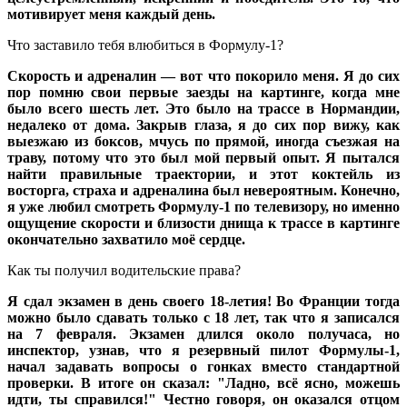
мотивирует меня каждый день.
Что заставило тебя влюбиться в Формулу-1?
Скорость и адреналин — вот что покорило меня. Я до сих
пор помню свои первые заезды на картинге, когда мне
было всего шесть лет. Это было на трассе в Нормандии,
недалеко от дома. Закрыв глаза, я до сих пор вижу, как
выезжаю из боксов, мчусь по прямой, иногда съезжая на
траву, потому что это был мой первый опыт. Я пытался
найти правильные траектории, и этот коктейль из
восторга, страха и адреналина был невероятным. Конечно,
я уже любил смотреть Формулу-1 по телевизору, но именно
ощущение скорости и близости днища к трассе в картинге
окончательно захватило моё сердце.
Как ты получил водительские права?
Я сдал экзамен в день своего 18-летия! Во Франции тогда
можно было сдавать только с 18 лет, так что я записался
на 7 февраля. Экзамен длился около получаса, но
инспектор, узнав, что я резервный пилот Формулы-1,
начал задавать вопросы о гонках вместо стандартной
проверки. В итоге он сказал: "Ладно, всё ясно, можешь
идти, ты справился!" Честно говоря, он оказался отцом