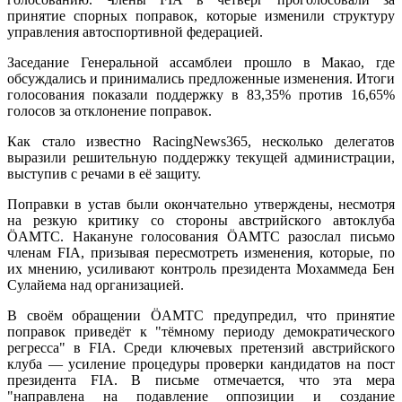
принятие спорных поправок, которые изменили структуру
управления автоспортивной федерацией.
Заседание Генеральной ассамблеи прошло в Макао, где
обсуждались и принимались предложенные изменения. Итоги
голосования показали поддержку в 83,35% против 16,65%
голосов за отклонение поправок.
Как стало известно RacingNews365, несколько делегатов
выразили решительную поддержку текущей администрации,
выступив с речами в её защиту.
Поправки в устав были окончательно утверждены, несмотря
на резкую критику со стороны австрийского автоклуба
ÖAMTC. Накануне голосования ÖAMTC разослал письмо
членам FIA, призывая пересмотреть изменения, которые, по
их мнению, усиливают контроль президента Мохаммеда Бен
Сулайема над организацией.
В своём обращении ÖAMTC предупредил, что принятие
поправок приведёт к "тёмному периоду демократического
регресса" в FIA. Среди ключевых претензий австрийского
клуба — усиление процедуры проверки кандидатов на пост
президента FIA. В письме отмечается, что эта мера
"направлена на подавление оппозиции и создание