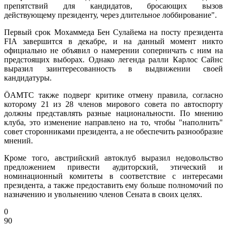
препятствий для кандидатов, бросающих вызов
действующему президенту, через длительное лоббирование".
Первый срок Мохаммеда Бен Сулайема на посту президента
FIA завершится в декабре, и на данный момент никто
официально не объявил о намерении соперничать с ним на
предстоящих выборах. Однако легенда ралли Карлос Сайнс
выразил заинтересованность в выдвижении своей
кандидатуры.
ÖAMTC также подверг критике отмену правила, согласно
которому 21 из 28 членов мирового совета по автоспорту
должны представлять разные национальности. По мнению
клуба, это изменение направлено на то, чтобы "наполнить"
совет сторонниками президента, а не обеспечить разнообразие
мнений.
Кроме того, австрийский автоклуб выразил недовольство
предложением привести аудиторский, этический и
номинационный комитеты в соответствие с интересами
президента, а также предоставить ему больше полномочий по
назначению и увольнению членов Сената в своих целях.
0
90