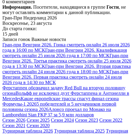
0 комментариев
Информация.
Посетители, находящиеся в группе
Гости
, не
могут оставлять комментарии к данной публикации.
Гран-При Нидерланд 2026
Воскресенье, 23 августа
До старта гонки:
15 дней
Записи гонок
Важные новости
Гран-при Венгрии 2026. Гонка смотреть онлайн 26 июля 2026
года в 16:00 по МСК
Гран-при Венгрии 2026. Квалификация
смотреть онлайн 25 июля 2026 года в 17:00 по МСК
Гран-при
Венгрии 2026. Третья практика смотреть онлайн 25 июля 2026
года в 13:30 по МСК
Гран-при Венгрии 2026. Вторая практика
смотреть онлайн 24 июля 2026 года в 18:00 по МСК
Гран-при
Венгрии 2026. Первая практика смотреть онлайн 24 июля
2026 года в 14:30 по МСК
Ферстаппен обозначил задачу Red Bull на вторую половину
сезона
Вольфф не исключил дуэт Ферстаппена и Антонелли в
Mercedes
Какие европейские трассы спасут финал сезона
Формулы-1 2026
5 победителей и 5 неудачников первой
половины сезона 2026
Алонсо проехал по Монако на
Lamborghini Sian FKP 37 за 5,9 млн долларов
Сезон 2026
Сезон 2025
Сезон 2024
Сезон 2023
Сезон 2022
Сезон 2021
Сезон 2020
Турнирная таблица 2026
Турнирная таблица 2025
Турнирная