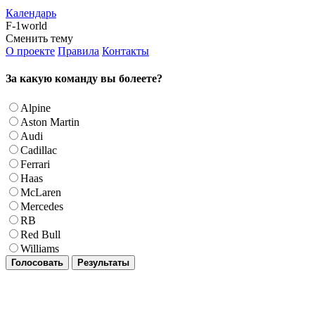
Календарь
F-1world
Сменить тему
О проекте
Правила
Контакты
За какую команду вы болеете?
Alpine
Aston Martin
Audi
Cadillac
Ferrari
Haas
McLaren
Mercedes
RB
Red Bull
Williams
Голосовать
Результаты