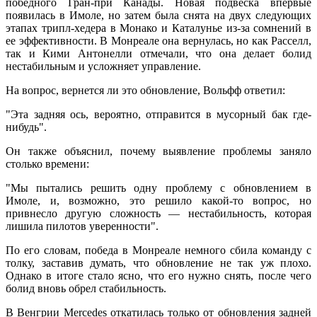
победного Гран-при Канады. Новая подвеска впервые
появилась в Имоле, но затем была снята на двух следующих
этапах трипл-хедера в Монако и Каталунье из-за сомнений в
ее эффективности. В Монреале она вернулась, но как Расселл,
так и Кими Антонелли отмечали, что она делает болид
нестабильным и усложняет управление.
На вопрос, вернется ли это обновление, Вольфф ответил:
"Эта задняя ось, вероятно, отправится в мусорный бак где-
нибудь".
Он также объяснил, почему выявление проблемы заняло
столько времени:
"Мы пытались решить одну проблему с обновлением в
Имоле, и, возможно, это решило какой-то вопрос, но
привнесло другую сложность — нестабильность, которая
лишила пилотов уверенности".
По его словам, победа в Монреале немного сбила команду с
толку, заставив думать, что обновление не так уж плохо.
Однако в итоге стало ясно, что его нужно снять, после чего
болид вновь обрел стабильность.
В Венгрии Mercedes откатилась только от обновления задней