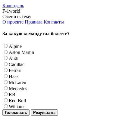
Календарь
F-1world
Сменить тему
О проекте
Правила
Контакты
За какую команду вы болеете?
Alpine
Aston Martin
Audi
Cadillac
Ferrari
Haas
McLaren
Mercedes
RB
Red Bull
Williams
Голосовать
Результаты