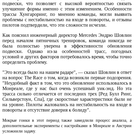
подвески, что позволяет с высокой вероятностью связать
улучшение формы именно с этим изменением. Особенности
трассы Хунгароринг, по мнению команды, могли выявить
проблемы с нестабильностью на входе в повороты, и отзывы
пилотов подтвердили, что эти сложности исчезли.
Как пояснил инженерный директор Mercedes Эндрю Шовлин
перед началом пятничных тренировок, команда никогда не
была полностью уверена в эффективности обновления
подвески. Однако из-за особенностей трасс, погодных
условий и других факторов потребовалось время, чтобы точно
определить проблему.
"Это всегда было на нашем радаре", — сказал Шовлин в ответ
на вопрос The Race о том, когда возникли первые подозрения.
"Неудобный факт в том, что это обновление использовалось в
Монреале, где у нас был очень успешный уик-энд. Но эта
трасса сильно отличается от последних трех [Ред Булл Ринг,
Сильверстоун, Спа], где скоростные характеристики были не
на уровне. Пилоты жаловались на нестабильность на входе в
повороты и отсутствие доверия к болиду".
Мокрые гонки в этот период также замедлили процесс анализа, а
дополнительные эксперименты с настройками в Монреале и Австрии
усложнили задачу.