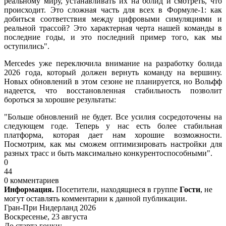
реальному миру, устанавливать их на болид и смотреть, что
происходит. Это сложная часть для всех в Формуле-1: как
добиться соответствия между цифровыми симуляциями и
реальной трассой? Это характерная черта нашей команды в
последние годы, и это последний пример того, как мы
оступились".
Mercedes уже переключила внимание на разработку болида
2026 года, который должен вернуть команду на вершину.
Новых обновлений в этом сезоне не планируется, но Вольфф
надеется, что восстановленная стабильность позволит
бороться за хорошие результаты:
"Больше обновлений не будет. Все усилия сосредоточены на
следующем годе. Теперь у нас есть более стабильная
платформа, которая дает нам хорошие возможности.
Посмотрим, как мы сможем оптимизировать настройки для
разных трасс и быть максимально конкурентоспособными".
0
44
0 комментариев
Информация.
Посетители, находящиеся в группе
Гости
, не
могут оставлять комментарии к данной публикации.
Гран-При Нидерланд 2026
Воскресенье, 23 августа
До старта гонки: