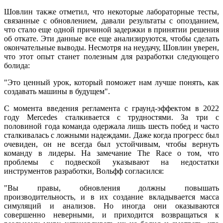
Шовлин также отметил, что некоторые лабораторные тесты,
связанные с обновлением, давали результаты с опозданием,
что стало еще одной причиной задержки в принятии решения
об откате. Эти данные все еще анализируются, чтобы сделать
окончательные выводы. Несмотря на неудачу, Шовлин уверен,
что этот опыт станет полезным для разработки следующего
болида:
"Это ценный урок, который поможет нам лучше понять, как
создавать машины в будущем".
С момента введения регламента с граунд-эффектом в 2022
году Mercedes сталкивается с трудностями. За три с
половиной года команда одержала лишь шесть побед и часто
сталкивалась с ложными надеждами. Даже когда прогресс был
очевиден, он не всегда был устойчивым, чтобы вернуть
команду в лидеры. На замечание The Race о том, что
проблемы с подвеской указывают на недостатки
инструментов разработки, Вольфф согласился:
"Вы правы, обновления должны повышать
производительность, и в их создание вкладывается масса
симуляций и анализов. Но иногда они оказываются
совершенно неверными, и приходится возвращаться к