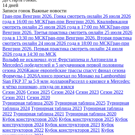
14 дней
Записи гонок
Важные новости
Гран-при Венгрии 2026. Гонка смотреть онлайн 26 июля 2026
года в 16:00 по МСК
Гран-при Венгрии 2026. Квалификация
смотреть онлайн 25 июля 2026 года в 17:00 по МСК
Гран-при
Венгрии 2026. Третья практика смотреть онлайн 25 июля 2026
года в 13:30 по МСК
Гран-при Венгрии 2026. Вторая практика
смотреть онлайн 24 июля 2026 года в 18:00 по МСК
Гран-при
Венгрии 2026. Первая практика смотреть онлайн 24 июля
2026 года в 14:30 по МСК
Вольфф не исключил дуэт Ферстаппена и Антонелли в
Mercedes
5 победителей и 5 неудачников первой половины
сезона 2026
Какие европейские трассы спасут финал сезона
Формулы-1 2026
Алонсо проехал по Монако на Lamborghini
Sian FKP 37 за 5,9 млн долларов
Расселл о кризисе в Mercedes:
я чётко понимаю, откуда он взялся
Сезон 2026
Сезон 2025
Сезон 2024
Сезон 2023
Сезон 2022
Сезон 2021
Сезон 2020
Турнирная таблица 2026
Турнирная таблица 2025
Турнирная
таблица 2024
Турнирная таблица 2023
Турнирная таблица
2022
Турнирная таблица 2021
Турнирная таблица 2020
Кубок конструкторов 2026
Кубок конструкторов 2025
Кубок
конструкторов 2024
Кубок конструкторов 2023
Кубок
конструкторов 2022
Кубок конструкторов 2021
Кубок