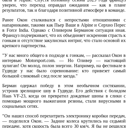
уверен, что переход оправдал ожидания — как в плане
результатов, так и благодаря позитивной атмосфере в команде.
Ранее Окон сталкивался с непростыми отношениями с
напарниками, такими как Пьер Ваше в Alpine и Серхио Перес
в Force India. Однако с Оливером Берманом ситуация иная.
Француз подчеркивает, что их объединяет искренняя страсть к
гонкам и отсутствие закулисных интриг, что стало основой их
крепкого партнерства.
"У нас много общего в подходе к гонкам, — рассказал Окон в
интервью Motorsport.com. — Но Оливер — настоящий
хулиган! Он молод, полон энергии. Например, на фестивале в
Гудвуде у нас было соревнование: кто привезет самый
большой сликовый след после заезда."
Берман одержал победу в этом необычном состязании,
устроив зрелищное шоу в Гудвуде. Его действия с болидом
Haas VF-23, когда он превратил дождевые шины в слики с
помощью мощного выжигания резины, стали вирусными в
социальных сетях.
"Он нашел способ перехитрить электронику коробки передач,
— поделился Окон. — Задние колеса крутились на седьмой
передаче, хотя скорость была всего 30 км/ч. Я бы не решился