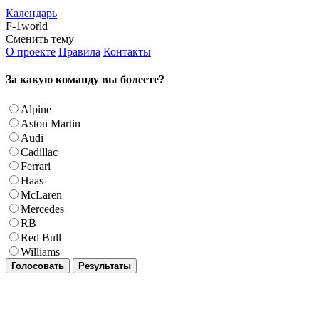
Календарь
F-1world
Сменить тему
О проекте
Правила
Контакты
За какую команду вы болеете?
Alpine
Aston Martin
Audi
Cadillac
Ferrari
Haas
McLaren
Mercedes
RB
Red Bull
Williams
Голосовать
Результаты