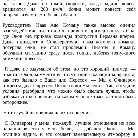
на такое! Даже на такой скорости, когда задние колеса
вращаются на 280 км/ч, болид может повести себя
непредсказуемо. Это было забавно!"
Руководитель Haas Аяо Комацу также высоко оценил
взаимодействие пилотов. Он привел в пример гонку в Спа,
где Окон без приказа команды пропустил Бермана вперед.
Даже инцидент в Сильверстоуне, из-за которого команда
потеряла очки, не стал проблемой. Пилоты и Комацу
обсудили ситуацию сразу после гонки, избегая ненужного
внимания прессы.
"Я даже не задумался об этом, но это хороший пример, —
отметил Окон, комментируя отсутствие эскалации конфликта,
как это бывало с Ваше или Пересом. — Мы с Оливером
открыты друг с другом. После гонки мы сели с Аяо, обсудили
условия, разобрали, что можно было сделать лучше, чтобы
избежать столкновения, на каком участке трассы стоило быть
осторожнее."
Этот случай не повлиял на их отношения.
"С Оливером у меня, пожалуй, лучшие отношения из всех
напарников, что у меня были, — добавил Окон. — Мы
отлично ладим, и это создает замечательную атмосферу в