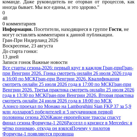
команде. Даже руководитель не оторван от процессов, как
иногда бывает. Мы все едины, и это здорово."
0
48
0 комментариев
Информация.
Посетители, находящиеся в группе
Гости
, не
могут оставлять комментарии к данной публикации.
Гран-При Нидерланд 2026
Воскресенье, 23 августа
До старта гонки:
13 дней
Записи гонок
Важные новости
Все старты сезона-2026: первый круг в каждом Гран-при
Гран-
при Венгрии 2026. Гонка смотреть онлайн 26 июля 2026 года
в 16:00 по МСК
Гран-при Венгрии 2026. Квалификация
смотреть онлайн 25 июля 2026 года в 17:00 по МСК
Гран-при
Венгрии 2026. Третья практика смотреть онлайн 25 июля 2026
года в 13:30 по МСК
Гран-при Венгрии 2026. Вторая практика
смотреть онлайн 24 июля 2026 года в 18:00 по МСК
Алонсо проехал по Монако на Lamborghini Sian FKP 37 за 5,9
млн долларов
5 победителей и 5 неудачников первой
половины сезона 2026
Какие европейские трассы спасут
финал сезона Формулы-1 2026
Расселл о кризисе в Mercedes: я
чётко понимаю, откуда он взялся
Почему у пилотов
Формулы-1 появляются прозвища