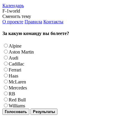
Календарь
F-1world
Сменить тему
О проекте
Правила
Контакты
За какую команду вы болеете?
Alpine
Aston Martin
Audi
Cadillac
Ferrari
Haas
McLaren
Mercedes
RB
Red Bull
Williams
Голосовать
Результаты