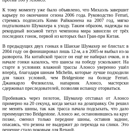
К тому моменту уже было объявлено, что Михаэль завершит
карьеру по окончании сезона 2006 года. Руководство Ferrari,
стремясь подписать Кими Райкконена на 2007 год, мягко
подталкивало Шумахера к уходу. Таким образом, надежды на
рекордный восьмой титул чемпиона мира зависели от трёх
последних гонок, первой из которых был Гран-при Китая.
В предыдущих двух гонках в Шанхае Шумахер не блистал: в
2004 году он финишировал лишь 12-м, а в 2005-м выбыл из-за
разворота. На китайской трассе он ещё не набирал очков, и в
начале гонки казалось, что шансы на победу ускользают. На
старте в условиях влажной трассы Алонсо уверенно ушёл
вперёд, благодаря шинам Michelin, которые лучше подходили
для таких условий, чем Bridgestone на болиде Ferrari.
Джанкарло Физикелла, напарник Алонсо, мастерски
сдерживал преследователей, позволяя испанцу оторваться.
Пробиваясь через пелотон, Шумахер отставал от Алонсо
примерно на 20 секунд, когда заехал на дозаправку. Он решил
не менять шины, так как трасса начала подсыхать, что дало
преимущество Bridgestone. Алонсо же, остановившись на круг
позже, сменил только передние шины, оставив задние,
опасаясь, что резина не выдержит до перехода на слики. Это
решение стало роковым для Renault.