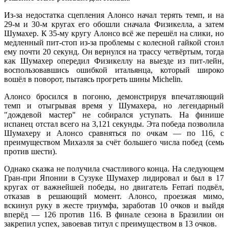
Из-за недостатка сцепления Алонсо начал терять темп, и на
29-м и 30-м кругах его обошли сначала Физикелла, а затем
Шумахер. К 35-му кругу Алонсо всё же перешёл на слики, но
медленный пит-стоп из-за проблемы с колесной гайкой стоил
ему почти 20 секунд. Он вернулся на трассу четвёртым, тогда
как Шумахер опередил Физикеллу на выезде из пит-лейн,
воспользовавшись ошибкой итальянца, который широко
вошёл в поворот, пытаясь прогреть шины Michelin.
Алонсо бросился в погоню, демонстрируя впечатляющий
темп и отыгрывая время у Шумахера, но легендарный
"дождевой мастер" не собирался уступать. На финише
испанец отстал всего на 3,121 секунды. Эта победа позволила
Шумахеру и Алонсо сравняться по очкам — по 116, с
преимуществом Михаэля за счёт большего числа побед (семь
против шести).
Однако сказка не получила счастливого конца. На следующем
Гран-при Японии в Сузуке Шумахер лидировал и был в 17
кругах от важнейшей победы, но двигатель Ferrari подвёл,
отказав в решающий момент. Алонсо, проезжая мимо,
вскинул руку в жесте триумфа, заработав 10 очков и выйдя
вперёд — 126 против 116. В финале сезона в Бразилии он
закрепил успех, завоевав титул с преимуществом в 13 очков.