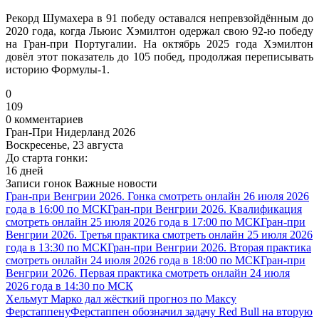
Рекорд Шумахера в 91 победу оставался непревзойдённым до
2020 года, когда Льюис Хэмилтон одержал свою 92-ю победу
на Гран-при Португалии. На октябрь 2025 года Хэмилтон
довёл этот показатель до 105 побед, продолжая переписывать
историю Формулы-1.
0
109
0 комментариев
Гран-При Нидерланд 2026
Воскресенье, 23 августа
До старта гонки:
16 дней
Записи гонок
Важные новости
Гран-при Венгрии 2026. Гонка смотреть онлайн 26 июля 2026
года в 16:00 по МСК
Гран-при Венгрии 2026. Квалификация
смотреть онлайн 25 июля 2026 года в 17:00 по МСК
Гран-при
Венгрии 2026. Третья практика смотреть онлайн 25 июля 2026
года в 13:30 по МСК
Гран-при Венгрии 2026. Вторая практика
смотреть онлайн 24 июля 2026 года в 18:00 по МСК
Гран-при
Венгрии 2026. Первая практика смотреть онлайн 24 июля
2026 года в 14:30 по МСК
Хельмут Марко дал жёсткий прогноз по Максу
Ферстаппену
Ферстаппен обозначил задачу Red Bull на вторую