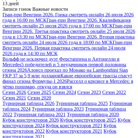
13 дней
Записи гонок
Важные новости
Гран-при Венгрии 2026. Гонка смотреть онлайн 26 июля 2026
года в 16:00 по МСК
Гран-при Венгрии 2026. Квалификация
смотреть онлайн 25 июля 2026 года в 17:00 по МСК
Гран-при
Венгрии 2026. Третья практика смотреть онлайн 25 июля 2026
года в 13:30 по МСК
Гран-при Венгрии 2026. Вторая практика
смотреть онлайн 24 июля 2026 года в 18:00 по МСК
Гран-при
Венгрии 2026. Первая практика смотреть онлайн 24 июля
2026 года в 14:30 по МСК
Вольфф не исключил дуэт Ферстаппена и Антонелли в
Mercedes
5 победителей и 5 неудачников первой половины
сезона 2026
Алонсо проехал по Монако на Lamborghini Sian
FKP 37 за 5,9 млн долларов
Какие европейские трассы спасут
финал сезона Формулы-1 2026
Расселл о кризисе в Mercedes: я
чётко понимаю, откуда он взялся
Сезон 2026
Сезон 2025
Сезон 2024
Сезон 2023
Сезон 2022
Сезон 2021
Сезон 2020
Турнирная таблица 2026
Турнирная таблица 2025
Турнирная
таблица 2024
Турнирная таблица 2023
Турнирная таблица
2022
Турнирная таблица 2021
Турнирная таблица 2020
Кубок конструкторов 2026
Кубок конструкторов 2025
Кубок
конструкторов 2024
Кубок конструкторов 2023
Кубок
конструкторов 2022
Кубок конструкторов 2021
Кубок
конструкторов 2021