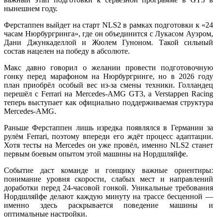
нынешнем году.
Ферстаппен выйдет на старт NLS2 в рамках подготовки к «24
часам Нюрбургринга», где он объединится с Лукасом Ауэром,
Дани Джункаделлой и Жюлем Гуноном. Такой сильный
состав нацелен на победу в абсолюте.
Макс давно говорил о желании провести подготовочную
гонку перед марафоном на Нюрбургринге, но в 2026 году
план приобрёл особый вес из-за смены техники. Голландец
перешёл с Ferrari на Mercedes-AMG GT3, а Verstappen Racing
теперь выступает как официально поддерживаемая структура
Mercedes-AMG.
Раньше Ферстаппен лишь изредка появлялся в Германии за
рулём Ferrari, поэтому впереди его ждёт процесс адаптации.
Хотя тесты на Mercedes он уже провёл, именно NLS2 станет
первым боевым опытом этой машины на Нордшляйфе.
Событие даст команде и гонщику важные ориентиры:
понимание уровня скорости, слабых мест и направлений
доработки перед 24-часовой гонкой. Уникальные требования
Нордшляйфе делают каждую минуту на трассе бесценной —
именно здесь раскрывается поведение машины и
оптимальные настройки.