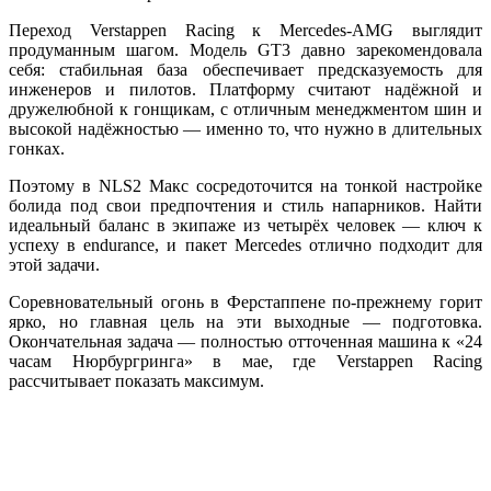
Переход Verstappen Racing к Mercedes-AMG выглядит
продуманным шагом. Модель GT3 давно зарекомендовала
себя: стабильная база обеспечивает предсказуемость для
инженеров и пилотов. Платформу считают надёжной и
дружелюбной к гонщикам, с отличным менеджментом шин и
высокой надёжностью — именно то, что нужно в длительных
гонках.
Поэтому в NLS2 Макс сосредоточится на тонкой настройке
болида под свои предпочтения и стиль напарников. Найти
идеальный баланс в экипаже из четырёх человек — ключ к
успеху в endurance, и пакет Mercedes отлично подходит для
этой задачи.
Соревновательный огонь в Ферстаппене по-прежнему горит
ярко, но главная цель на эти выходные — подготовка.
Окончательная задача — полностью отточенная машина к «24
часам Нюрбургринга» в мае, где Verstappen Racing
рассчитывает показать максимум.