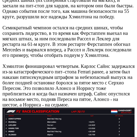
средних шинах (их соперники стартовали на мягких), и
заехали на пит-стоп для хардов, на котором они были быстры.
Однако события после того, как машина безопасности на 55
круге, разрушили все надежды Хэмилтона на победу.
Семикратный чемпион остался на средних шинах, чтобы
сохранить лидерство, в то время как Ферстаппен выехал на
мягких штнах, за ним последовали Рассел и Леклер для
рестарта на 61-м круге. В этом рестарте Ферстаппен обогнал
Mercedes и вырвался вперед, а Рассел и Леклерк последовали
его примеру, чтобы отобрать подиум у Хэмилтона.
Хэмилтон финишировал четвертым. Карлос Сайнс задержался
из-за катастрофического пит–стопа Ferrari ранее, а затем был
наказан пятисекундным штрафом за небезопасный выпуск на
более поздней остановке боролся за пятое место с Серхио
Пересом. Это позволило Алонсо и Норрису тоже
приблизиться и когда был назначен штраф, Сайнс опустился
на восьмое место, подняв Переса на пятое, Алонсо - на
шестое, а Норриса - на седьмое.