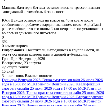
Машина Валттери Боттаса остановилась на трассе и вызвал
запоздавший автомобиль безопасности.
Юки Цунода остановился на трассе на 48-м круге после
сообщения о проблеме с карданным валом, пилот AlphaTauri
ранее сообщал, что его шины были неправильно установлены
во времяя длительного пит-стопа.
0
392
0 комментариев
Информация.
Посетители, находящиеся в группе
Гости
, не
могут оставлять комментарии к данной публикации.
Гран-При Нидерланд 2026
Воскресенье, 23 августа
До старта гонки:
15 дней
Записи гонок
Важные новости
Гран-при Венгрии 2026. Гонка смотреть онлайн 26 июля 2026
года в 16:00 по МСК
Гран-при Венгрии 2026. Квалификация
смотреть онлайн 25 июля 2026 года в 17:00 по МСК
Гран-при
Венгрии 2026. Третья практика смотреть онлайн 25 июля 2026
года в 13:30 по МСК
Гран-при Венгрии 2026. Вторая практика
смотреть онлайн 24 июля 2026 года в 18:00 по МСК
Гран-при
Венгрии 2026. Первая практика смотреть онлайн 24 июля