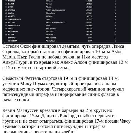
Эстебан Окон финишировал девятым, чуть опередив Лэнса
Стролла, который стартовал и финишировал 10–м за Aston
Martin. Пьер Гасли не набрал очков на 11-м месте за
АльфаТаури, в то время как Алекс Албон финишировал 12-м
с 15-го места на стартовой сетке.
Себастьян Феттель стартовал 19–м и финишировал 14-м,
уступив Мику Шумахеру, который проиграл из-за пары
медленных пит-стопов. Четырехкратный чемпион получил
пятисекундный штраф за игнорирование синих флагов в
начале гонки.
Кевин Магнуссен врезался в барьеры на 2-м круге, но
финишровал 15-м. Даниэль Риккардо выбыл первым из
группы и не смог отыграться, финишировав 17-м позади Чжоу
Гуаньюя, который отбыл пятисекундный штраф за
превышение скорости на пит-лейн.