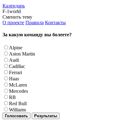
Календарь
F-1world
Сменить тему
О проекте
Правила
Контакты
За какую команду вы болеете?
Alpine
Aston Martin
Audi
Cadillac
Ferrari
Haas
McLaren
Mercedes
RB
Red Bull
Williams
Голосовать
Результаты