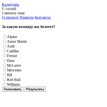
Календарь
F-1world
Сменить тему
О проекте
Правила
Контакты
За какую команду вы болеете?
Alpine
Aston Martin
Audi
Cadillac
Ferrari
Haas
McLaren
Mercedes
RB
Red Bull
Williams
Голосовать
Результаты