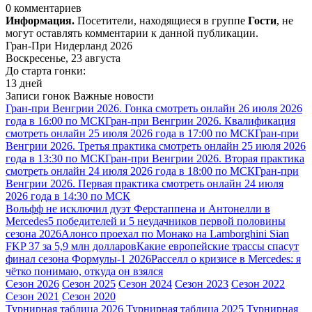
0 комментариев
Информация.
Посетители, находящиеся в группе
Гости
, не
могут оставлять комментарии к данной публикации.
Гран-При Нидерланд 2026
Воскресенье, 23 августа
До старта гонки:
13 дней
Записи гонок
Важные новости
Гран-при Венгрии 2026. Гонка смотреть онлайн 26 июля 2026
года в 16:00 по МСК
Гран-при Венгрии 2026. Квалификация
смотреть онлайн 25 июля 2026 года в 17:00 по МСК
Гран-при
Венгрии 2026. Третья практика смотреть онлайн 25 июля 2026
года в 13:30 по МСК
Гран-при Венгрии 2026. Вторая практика
смотреть онлайн 24 июля 2026 года в 18:00 по МСК
Гран-при
Венгрии 2026. Первая практика смотреть онлайн 24 июля
2026 года в 14:30 по МСК
Вольфф не исключил дуэт Ферстаппена и Антонелли в
Mercedes
5 победителей и 5 неудачников первой половины
сезона 2026
Алонсо проехал по Монако на Lamborghini Sian
FKP 37 за 5,9 млн долларов
Какие европейские трассы спасут
финал сезона Формулы-1 2026
Расселл о кризисе в Mercedes: я
чётко понимаю, откуда он взялся
Сезон 2026
Сезон 2025
Сезон 2024
Сезон 2023
Сезон 2022
Сезон 2021
Сезон 2020
Турнирная таблица 2026
Турнирная таблица 2025
Турнирная