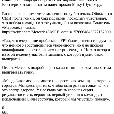
Валттери Боттаса, а затем нанес прокол Мику Шумахеру.
Рассел в конечном счете закончил гонку без очков. Общаясь со
СМИ после гонки, он был подавлен, поскольку чувствовал,
что победа команды в этот уик-энд была возможна. Водитель
«Мерседеса» сказал:
https://twitter.com/MercedesAMGF1/status/1576664843377152000
«Рад, что вчерашние проблемы в FP1 были решены и я думаю,
что немного восстановилась уверенность, но я не прошел
квалификацию с отставанием на три секунды. Но это позор и
на этой неделе у нас была машина, с которой нужно было
выиграть».
Пилот Mercedes подробно рассказал о том, как команда хотела
выигрывать гонку:
«Мы добиваемся огромного прогресса как команда, которой я
горжусь. Мы здесь для того, чтобы выигрывать гонки. Очки
это всегда здорово. У нас была очень хорошая серия
результатов и это, вероятно, первый уик-энд в команде, за
исключением Сильверстоуна, который мы упустили победу».
0
661